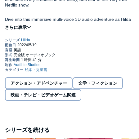
Netflix show.
Dive into this immersive multi-voice 3D audio adventure as Hilda
encounters her very first troll, negotiates peace with some rather
pernickety elves, and reunites two lovelorn ancient giants.
Narrated by Carlyss Peer
With:
Bella Ramsey as Hilda
アクション・アドベンチャー
文学・フィクション
Sanchia McCormack as Hilda’s mum
映画・テレビ・ビデオゲーム関連
Ako Mitchell as Woodman
Rasmus Hardiker as Alfur
シリーズを続ける
Also featuring: