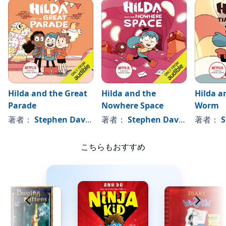
Wes Venn as Twig, Elf 1, and Trolls
Rob Rackstraw as Elf Mayor, and Elf King
Simon Greenall as Elf Commander, and Weather spirit
David Menkin as Water Spirit, and Jester Elf
Hilda and the Great
Hilda and the
Hilda a
John Hopkins as Elf Prime Minister and Jorgen
Parade
Nowhere Space
Worm
著者：
Stephen Davies
, 、その他
著者：
Stephen Davies
, 、その他
著者：
S
Kaisa Hammarlund as Female Giant
©2018 Flying Eye Books (P)2022 Audible, Ltd
こちらもおすすめ