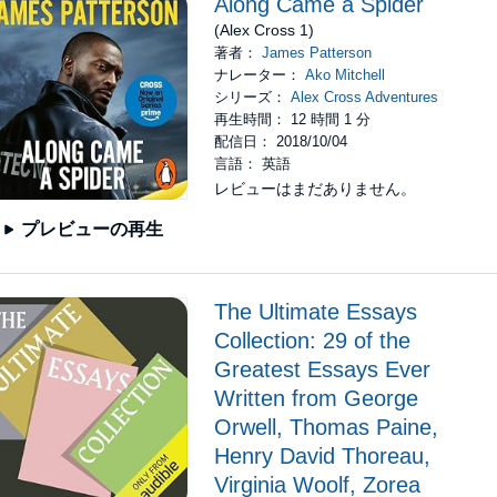
Along Came a Spider
(Alex Cross 1)
著者：
James Patterson
ナレーター：
Ako Mitchell
シリーズ：
Alex Cross Adventures
再生時間： 12 時間 1 分
配信日： 2018/10/04
言語： 英語
レビューはまだありません。
プレビューの再生
The Ultimate Essays
Collection: 29 of the
Greatest Essays Ever
Written from George
Orwell, Thomas Paine,
Henry David Thoreau,
Virginia Woolf, Zorea