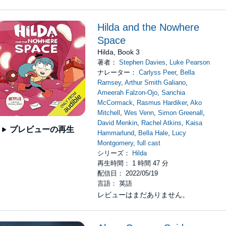
Hilda and the Nowhere
Space
Hilda, Book 3
著者：
Stephen Davies
,
Luke Pearson
ナレーター：
Carlyss Peer
,
Bella
Ramsey
,
Arthur Smith Galiano
,
Ameerah Falzon-Ojo
,
Sanchia
McCormack
,
Rasmus Hardiker
,
Ako
Mitchell
,
Wes Venn
,
Simon Greenall
,
David Menkin
,
Rachel Atkins
,
Kaisa
プレビューの再生
Hammarlund
,
Bella Hale
,
Lucy
Montgomery
,
full cast
シリーズ：
Hilda
再生時間： 1 時間 47 分
配信日： 2022/05/19
言語： 英語
レビューはまだありません。