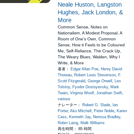
Neale Huston, Langston
Hughes, Jack London, &
More
Common Sense, Notes on
Nationalism, A Modest Proposal, A
Room of One’s Own, Common
Sense, How it Feels to be Coloured
Me, Self-Reliance, The Crack Up,
The Weary Blues, Walden, Why I
Write, & More
著者：
Edgar Allan Poe
,
Henry David
Thoreau
,
Robert Louis Stevenson
,
F.
Scott Fitzgerald
,
George Orwell
,
Leo
Tolstoy
,
Fyodor Dostoyevsky
,
Mark
Twain
,
Virginia Woolf
,
Jonathan Swift
,
various
ナレーター：
Robert G. Slade
,
Ian
Porter
,
Ako Mitchell
,
Peter Noble
,
Karen
Cass
,
Kenneth Jay
,
Nerissa Bradley
,
Robin Laing
,
Malk Williams
再生時間： 85 時間