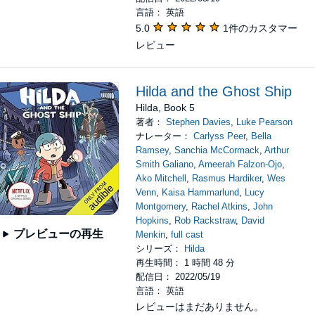
言語： 英語
5.0
1件のカスタマー
レビュー
Hilda and the Ghost Ship
Hilda, Book 5
著者：
Stephen Davies
,
Luke Pearson
ナレーター：
Carlyss Peer
,
Bella
Ramsey
,
Sanchia McCormack
,
Arthur
Smith Galiano
,
Ameerah Falzon-Ojo
,
Ako Mitchell
,
Rasmus Hardiker
,
Wes
Venn
,
Kaisa Hammarlund
,
Lucy
Montgomery
,
Rachel Atkins
,
John
Hopkins
,
Rob Rackstraw
,
David
プレビューの再生
Menkin
,
full cast
シリーズ：
Hilda
再生時間： 1 時間 48 分
配信日： 2022/05/19
言語： 英語
レビューはまだありません。