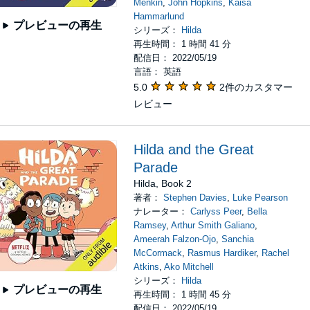
Menkin
,
John Hopkins
,
Kaisa
Hammarlund
プレビューの再生
シリーズ：
Hilda
再生時間： 1 時間 41 分
配信日： 2022/05/19
言語： 英語
5.0
2件のカスタマー
レビュー
Hilda and the Great
Parade
Hilda, Book 2
著者：
Stephen Davies
,
Luke Pearson
ナレーター：
Carlyss Peer
,
Bella
Ramsey
,
Arthur Smith Galiano
,
Ameerah Falzon-Ojo
,
Sanchia
McCormack
,
Rasmus Hardiker
,
Rachel
Atkins
,
Ako Mitchell
シリーズ：
Hilda
プレビューの再生
再生時間： 1 時間 45 分
配信日： 2022/05/19