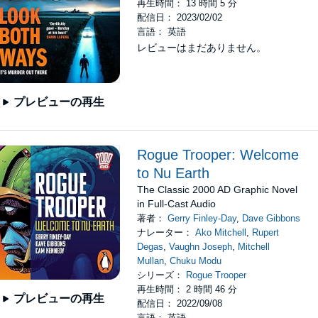
再生時間： 13 時間 5 分
配信日： 2023/02/02
言語： 英語
レビューはまだありません。
プレビューの再生
Rogue Trooper: Welcome
to Nu Earth
The Classic 2000 AD Graphic Novel
in Full-Cast Audio
著者：
Gerry Finley-Day
,
Dave Gibbons
ナレーター：
Ako Mitchell
,
Rupert
Degas
,
Vaughn Joseph
,
Mitchell
Mullan
,
Chuku Modu
シリーズ：
Rogue Trooper
再生時間： 2 時間 46 分
プレビューの再生
配信日： 2022/09/08
言語： 英語