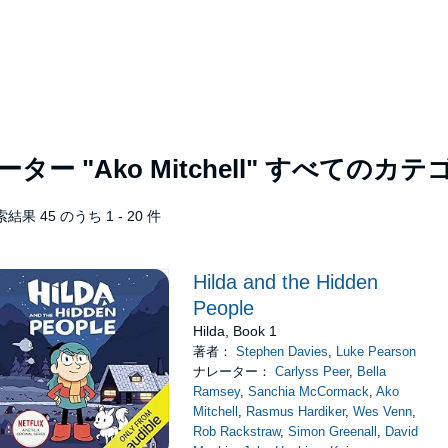
レーター
"Ako Mitchell"
すべてのカテ
結果 45 のうち 1 - 20 件
Hilda and the Hidden
People
Hilda, Book 1
著者：
Stephen Davies
,
Luke Pearson
ナレーター：
Carlyss Peer
,
Bella
Ramsey
,
Sanchia McCormack
,
Ako
Mitchell
,
Rasmus Hardiker
,
Wes Venn
,
Rob Rackstraw
,
Simon Greenall
,
David