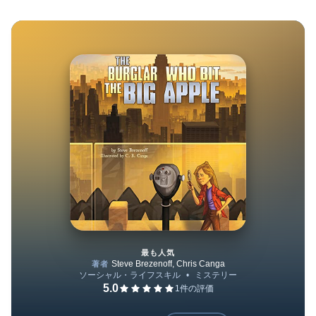
最も人気
The Burglar Who Bit the Big A