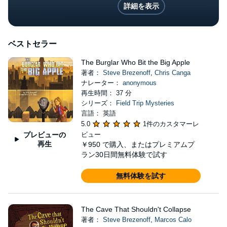
詳細を表示
ベストセラー
The Burglar Who Bit the Big Apple
著者：
Steve Brezenoff
,
Chris Canga
ナレーター：
anonymous
再生時間： 37 分
シリーズ：
Field Trip Mysteries
言語： 英語
5.0
1件のカスタマーレ
プレビューの
ビュー
再生
￥950
で購入、またはプレミアムプ
ラン30日間無料体験で試す
無料体験を試す
The Cave That Shouldn't Collapse
著者：
Steve Brezenoff
,
Marcos Calo