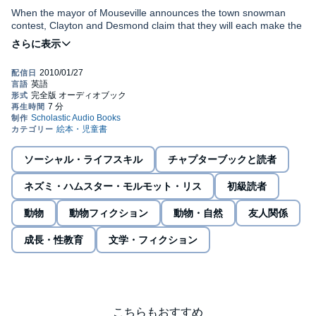
When the mayor of Mouseville announces the town snowman
contest, Clayton and Desmond claim that they will each make the
biggest snowman ever. But building a huge snowman alone is
hard! They work and work, but their snowmen just aren't big
enough. Soon they have an idea. As the day of the contest
©2005 Steven Kroll (P)2009 Scholastic
approaches, Clayton and Desmond join forces to build the
biggest snowman ever.
ソーシャル・ライフスキル
チャプターブックと読者
ネズミ・ハムスター・モルモット・リス
初級読者
動物
動物フィクション
動物・自然
友人関係
成長・性教育
文学・フィクション
こちらもおすすめ