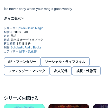
It's never easy when your magic goes wonky.
For Nory, this means that instead of being able to turn into a
dragon or a kitten, she turns into both of them at the same time-a
dritten.
For Elliott, the simple act of conjuring fire from his fingertips turns
into a fully frozen failure.
For Andres, wonky magic means he's always floating in the air,
bouncing off the walls, or sitting on the ceiling.
SF・ファンタジー
ソーシャル・ライフスキル
For Bax, a bad moment of magic will turn him into a... actually,
ファンタジー・マジック
友人関係
成長・性教育
he'd rather not talk about that.
Nory, Elliott, Andres, and Bax are just four of the students in
Dunwiddle Magic School's Upside-Down Magic class. In their
classroom, lessons are unconventional, students are
シリーズを続ける
unpredictable, and magic has a tendency to turn wonky at the
worst possible moments. Because it's always amazing, the
©2015 Sarah Mlynowski, Lauren Myracle & Emily Jenkins
trouble a little wonky magic can cause...