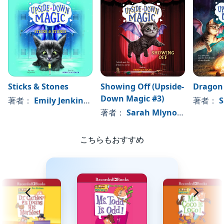
(P)2015 Scholastic Inc.
Sticks & Stones
Showing Off (Upside-
Dragon
Down Magic #3)
著者：
Emily Jenkins
, 、その他
著者：
S
著者：
Sarah Mlynowski
, 、そ
こちらもおすすめ