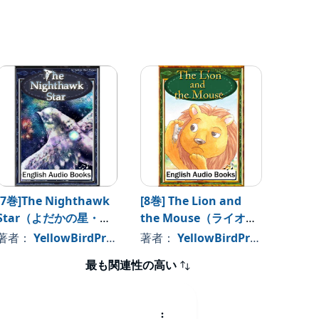
[7巻]The Nighthawk
[8巻] The Lion and
[9巻] 
Star（よだかの星・英
the Mouse（ライオン
New 
語版）
とネズミ・英語版）: き
の王様
著者：
YellowBirdProject
著者：
YellowBirdProject
著者
いろいとり文庫 その8
ろいと
最も関連性の高い