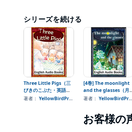
シリーズを続ける
Three Little Pigs（三
[4巻] The moonlight
びきのこぶた・英語
and the glasses（月
版）
夜とめがね・英語版）:
著者：
YellowBirdProject
著者：
YellowBirdProject
きいろいとり文庫 そ
の4