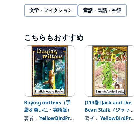
文学・フィクション
童話・民話・神話
こちらもおすすめ
Buying mittens（手
[119巻] Jack and the
袋を買いに・英語版）
Bean Stalk（ジャッ
と豆の木・英語版）
著者：
YellowBirdProject
著者：
YellowBirdProject