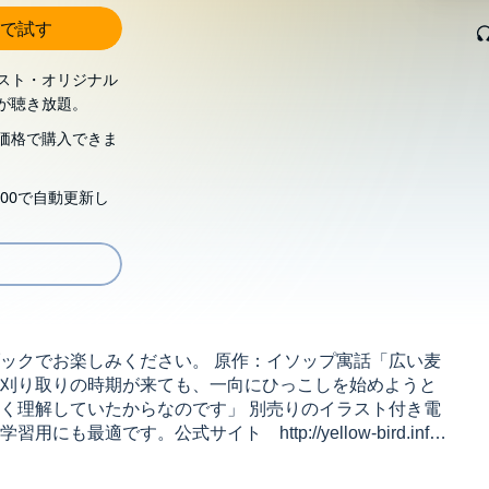
で試す
スト・オリジナル
が聴き放題。
価格で購入できま
00で自動更新し
ックでお楽しみください。 原作：イソップ寓話「広い麦
刈り取りの時期が来ても、一向にひっこしを始めようと
く理解していたからなのです」 別売りのイラスト付き電
適です。公式サイト http://yellow-bird.info
当コンテンツに含まれている言語は『英語』のみです。他言
wBirdProject