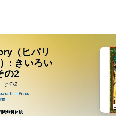
ratory（ヒバリ
）: きいろい
その2
 その2
0日間無料体験