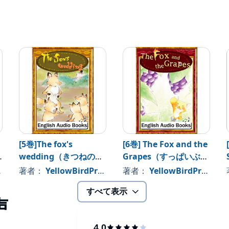
[5巻]The fox's
[6巻] The Fox and the
wedding（きつねの嫁
Grapes（すっぱいぶど
入り・英語版）
う・英語版）: きいろい
著者：
YellowBirdProject
著者：
YellowBirdProject
とり文庫 その6
すべて表示