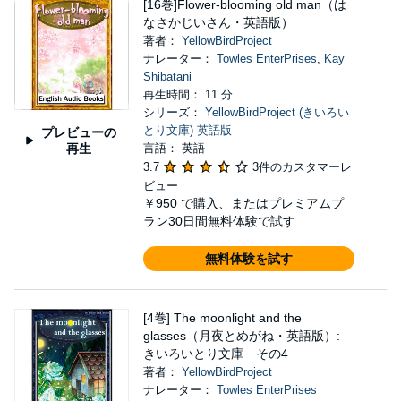
[16巻]Flower-blooming old man（は
なさかじいさん・英語版）
著者：
YellowBirdProject
ナレーター：
Towles EnterPrises
,
Kay
Shibatani
再生時間： 11 分
シリーズ：
YellowBirdProject (きいろい
とり文庫) 英語版
プレビューの
再生
言語： 英語
3.7
3件のカスタマーレ
ビュー
￥950
で購入、またはプレミアムプ
ラン30日間無料体験で試す
無料体験を試す
[4巻] The moonlight and the
glasses（月夜とめがね・英語版）:
きいろいとり文庫 その4
著者：
YellowBirdProject
ナレーター：
Towles EnterPrises