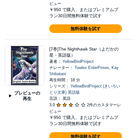
ビュー
￥950
で購入、またはプレミアムプ
ラン30日間無料体験で試す
無料体験を試す
[7巻]The Nighthawk Star（よだかの
星・英語版）
著者：
YellowBirdProject
ナレーター：
Towles EnterPrises
,
Kay
Shibatani
再生時間： 18 分
シリーズ：
YellowBirdProject (きいろい
とり文庫) 英語版
プレビューの
再生
言語： 英語
3.0
2件のカスタマーレ
ビュー
￥950
で購入、またはプレミアムプ
ラン30日間無料体験で試す
無料体験を試す