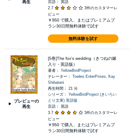
再生
言語： 英語
2.7
3件のカスタマーレ
ビュー
￥950
で購入、またはプレミアムプ
ラン30日間無料体験で試す
無料体験を試す
[5巻]The fox's wedding（きつねの嫁
入り・英語版）
著者：
YellowBirdProject
ナレーター：
Towles EnterPrises
,
Kay
Shibatani
再生時間： 21 分
シリーズ：
YellowBirdProject (きいろい
とり文庫) 英語版
プレビューの
再生
言語： 英語
3.7
3件のカスタマーレ
ビュー
￥950
で購入、またはプレミアムプ
ラン30日間無料体験で試す