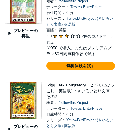
著者：
YellowBirdProject
ナレーター：
Towles EnterPrises
再生時間： 6 分
シリーズ：
YellowBirdProject (きいろい
とり文庫) 英語版
言語： 英語
プレビューの
再生
3.0
2件のカスタマーレ
ビュー
￥950
で購入、またはプレミアムプ
ラン30日間無料体験で試す
無料体験を試す
[2巻] Lark's Migratory（ヒバリのひっ
こし・英語版）: きいろいとり文庫
その2
著者：
YellowBirdProject
ナレーター：
Towles EnterPrises
再生時間： 8 分
シリーズ：
YellowBirdProject (きいろい
とり文庫) 英語版
プレビューの