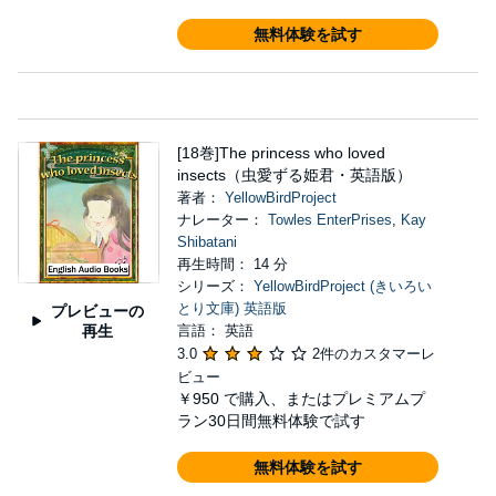
無料体験を試す
[18巻]The princess who loved
insects（虫愛ずる姫君・英語版）
著者：
YellowBirdProject
ナレーター：
Towles EnterPrises
,
Kay
Shibatani
再生時間： 14 分
シリーズ：
YellowBirdProject (きいろい
とり文庫) 英語版
プレビューの
再生
言語： 英語
3.0
2件のカスタマーレ
ビュー
￥950
で購入、またはプレミアムプ
ラン30日間無料体験で試す
無料体験を試す