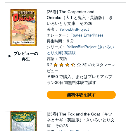
[26巻] The Carpenter and
Oniroku（大工と鬼六・英語版）: き
いろいとり文庫 その26
著者：
YellowBirdProject
ナレーター：
Towles EnterPrises
再生時間： 9 分
シリーズ：
YellowBirdProject (きいろい
とり文庫) 英語版
プレビューの
再生
言語： 英語
3.7
3件のカスタマーレ
ビュー
￥950
で購入、またはプレミアムプ
ラン30日間無料体験で試す
無料体験を試す
[23巻] The Fox and the Goat（キツ
ネとヤギ・英語版）: きいろいとり文
庫 その23