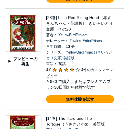
[28巻] Little Red Riding Hood（赤ず
きんちゃん・英語版）: きいろいとり
文庫 その28
著者：
YellowBirdProject
ナレーター：
Towles EnterPrises
再生時間： 13 分
シリーズ：
YellowBirdProject (きいろい
とり文庫) 英語版
プレビューの
再生
言語： 英語
4.0
4件のカスタマーレ
ビュー
￥950
で購入、またはプレミアムプ
ラン30日間無料体験で試す
無料体験を試す
[14巻] The Hare and The
Tortoise（うさぎとかめ・英語版）