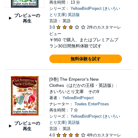
再生時間： 13 分
シリーズ：
YellowBirdProject (きいろい
とり文庫) 英語版
プレビューの
再生
言語： 英語
3.0
2件のカスタマーレ
ビュー
￥950
で購入、またはプレミアムプ
ラン30日間無料体験で試す
無料体験を試す
[9巻] The Emperor's New
Clothes（はだかの王様・英語版）:
きいろいとり文庫 その9
著者：
YellowBirdProject
ナレーター：
Towles EnterPrises
再生時間： 7 分
シリーズ：
YellowBirdProject (きいろい
とり文庫) 英語版
プレビューの
再生
言語： 英語
4.0
4件のカスタマーレ