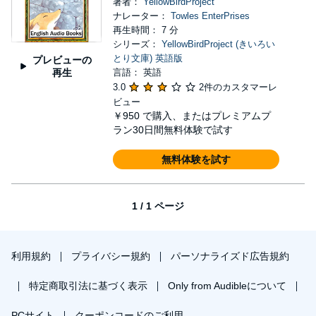
著者：
YellowBirdProject
ナレーター：
Towles EnterPrises
再生時間： 7 分
シリーズ：
YellowBirdProject (きいろい
とり文庫) 英語版
プレビューの
再生
言語： 英語
3.0
2件のカスタマーレ
ビュー
￥950
で購入、またはプレミアムプ
ラン30日間無料体験で試す
無料体験を試す
1 / 1 ページ
利用規約
プライバシー規約
パーソナライズド広告規約
特定商取引法に基づく表示
Only from Audibleについて
PCサイト
クーポンコードのご利用