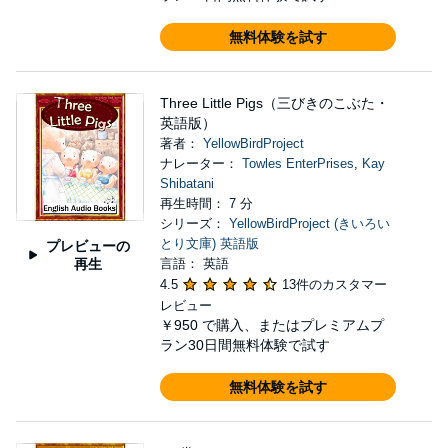
無料体験を試す
Three Little Pigs（三びきのこぶた・
英語版）
著者：
YellowBirdProject
ナレーター：
Towles EnterPrises
,
Kay
Shibatani
再生時間： 7 分
シリーズ：
YellowBirdProject (きいろい
とり文庫) 英語版
プレビューの
再生
言語： 英語
4.5
13件のカスタマー
レビュー
￥950
で購入、またはプレミアムプ
ラン30日間無料体験で試す
無料体験を試す