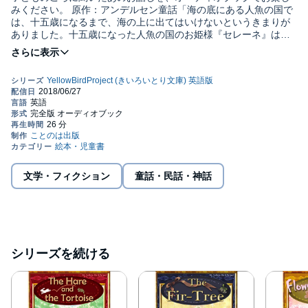
みください。 原作：アンデルセン童話「海の底にある人魚の国で
は、十五歳になるまで、海の上に出てはいけないというきまりが
ありました。十五歳になった人魚の国のお姫様『セレーネ』は、
さっそく海の上へ向かいました・・」 別売りのイラスト付き電子
書籍に対応。合わせてご購入いただければ、言語学習用にも最適
です。公式サイト http://yellow-bird.info ※BGMなし版もセット
で収録されています。 ※当コンテンツに含まれている言語は『英
語』のみです。他言語版をお求めの方は、別途お買い求めくださ
い。(C) YellowBirdProject
文学・フィクション
童話・民話・神話
シリーズを続ける