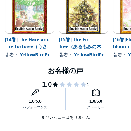
[14巻] The Hare and
[15巻] The Fir-
[16巻]Fl
The Tortoise（うさぎ
Tree（あるもみの木の
bloomin
とかめ・英語版）
物語・英語版）: きいろ
man（
著者：
YellowBirdProject
著者：
YellowBirdProject
著者：
Y
いとり文庫 その15
ん・英
まだレビューはありません