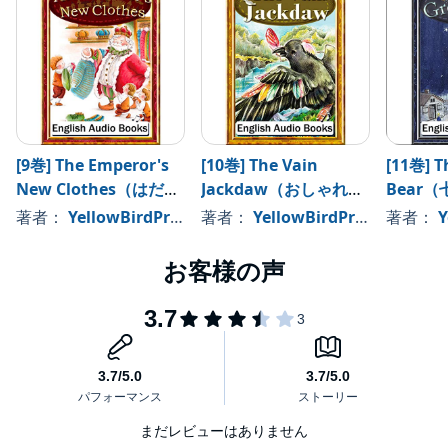
[9巻] The Emperor's
[10巻] The Vain
[11巻] T
New Clothes（はだか
Jackdaw（おしゃれな
Bear
の王様・英語版）: きい
カラス・英語版）: きい
版）: 
著者：
YellowBirdProject
著者：
YellowBirdProject
著者：
Y
ろいとり文庫 その9
ろいとり文庫 その10
庫 その
まだレビューはありません