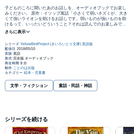
子どものころに聞いたあのお話しを、オーディオブックでお楽し
みください。 原作：イソップ寓話「小さくて弱いネズミが、大き
くて強いライオンを助けるお話しです。弱いものが強いものを助
けるって、いったいどういうこと？それは読んでのお楽しみで
す」 別売りのイラスト付き電子書籍に対応。合わせてご購入いた
だければ、言語学習用にも最適です。公式サイト http://yellow-
bird.info ※BGMなし版もセットで収録されています。 ※当コンテ
ンツに含まれている言語は『英語』のみです。他言語版をお求め
の方は、別途お買い求めください。(C) YellowBirdProject
文学・フィクション
童話・民話・神話
シリーズを続ける