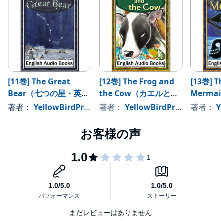
[11巻] The Great
[12巻] The Frog and
[13巻] Th
Bear（七つの星・英語
the Cow（カエルとウ
Merm
版）: きいろいとり文
シのお話し・英語版）:
語版）:
著者：
YellowBirdProject
著者：
YellowBirdProject
著者：
Y
庫 その11
きいろいとり文庫 そ
庫 その
の12
まだレビューはありません