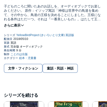
子どものころに聞いたあのお話しを、オーディオブックでお楽し
みください。 原作：イソップ寓話「神様は世界中の鳥達を集め
て、その中から、鳥達の王様を決めることにしました。王様にな
れる条件はただ一つ。それは『一番美しいもの』。はたして王様
に選ばれる鳥は・・」 別売りのイラスト付き電子書籍に対応。合
わせてご購入いただければ、言語学習用にも最適です。公式サイ
ト http://yellow-bird.info ※BGMなし版もセットで収録されてい
ます。 ※当コンテンツに含まれている言語は『英語』のみです。
他言語版をお求めの方は、別途お買い求めください。(C)
YellowBirdProject
文学・フィクション
童話・民話・神話
シリーズを続ける