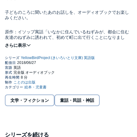
子どものころに聞いたあのお話しを、オーディオブックでお楽し
みください。
原作：イソップ寓話「いなかに住んでいるねずみが、都会に住む
友達のねずみに誘われて、初めて町に出て行くことになりまし
た・・」
別売りのイラスト付き電子書籍に対応。合わせてご購入いただけ
れば、言語学習用にも最適です。公式サイト http://yellow-
bird.info
※BGMなし版もセットで収録されています。
※当コンテンツに含まれている言語は『英語』のみです。他言語
文学・フィクション
童話・民話・神話
版をお求めの方は、別途お買い求めください。
＊本タイトルは、差し替え修正済みです。(2024年11月19日更新)
(C) YellowBirdProject
シリーズを続ける