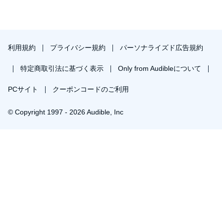
まともそうな株式市場史、
国際的贈収賄1970年代〜
たったの50年。
デフレどころかデノミ再来ソロソロか。
利用規約
プライバシー規約
パーソナライズド広告規約
各銀行頭取が同時に同内容の「危機」を語る言語談合が透け
て見えるは取材力？マスコミの好物語録満載。例えば
特定商取引法に基づく表示
Only from Audibleについて
「突如、想定外、突然、下落、解雇、低賃、リストラ、寝耳
に水、危ない」並べ、カタカナホニャララ用語でお茶を濁す
PCサイト
クーポンコードのご利用
常套手段は健在。
© Copyright 1997 - 2026 Audible, Inc
プレミアムプランを無料で試す
30日間の無料体験後は月額￥1500で自動更新します。いつでも退会できます。