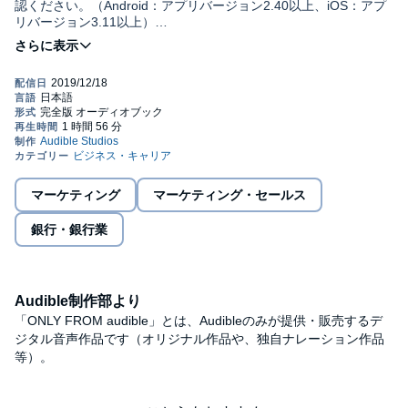
認ください。（Android：アプリバージョン2.40以上、iOS：アプ
リバージョン3.11以上）
大規模な人員削減策を発表したメガバンク。過当競争とカネ余
り、そして進む「銀行離れ」。銀行はいわば成熟産業化してお
り、経営者の目は、低成長でも稼げるコスト構造作りに向かって
いる。銀行員が置かれている環境も変わらざるをえない。３メガ
バンクのほか、ゆうちょ銀行、商工中金、地方銀行など転換期に
ある銀行のキャリア事情から経営戦略まで幅広く実態を報告し、
不安だらけの銀行員の今後を展望する。
本誌は『週刊東洋経済』２０１８年６月２日号掲載の２５ページ
マーケティング
マーケティング・セールス
分を電子化したものです。©東洋経済新報社 (P)2019 Audible, Inc.
銀行・銀行業
Audible制作部より
「ONLY FROM audible」とは、Audibleのみが提供・販売するデ
ジタル音声作品です（オリジナル作品や、独自ナレーション作品
等）。