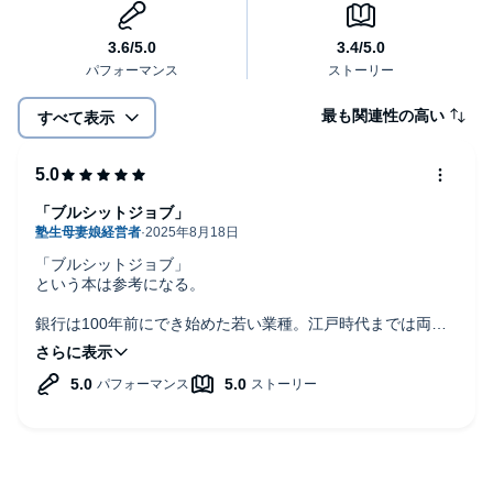
最も関連性の高い
すべて表示
「ブルシットジョブ」
「ブルシットジョブ」
という本は参考になる。
銀行は100年前にでき始めた若い業種。江戸時代までは両替
商が士族に借金踏み倒され続け、商工層はボロボロ。大阪万
博でも「上」による「下」に対する不払い＝踏み倒し＝契約
不履行は日本経済史の焼き直し。戦後デノミで政府が民衆資
産を収奪しえた成功体験を、令和政府も忘れてはいまい。
まともそうな金融史、
1929年世界恐慌後の米国法整備〜
たったの100年間。