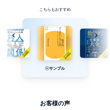
グして、信頼される人を目指しましょう！
こちらもおすすめ
本書の内容
●第1章 なぜ「数学的に話す」なのか ～数学とは説明である～
●第2章 数学的な話し型 ～「頭がいい人」の話し方を科学する
～
●第3章 定義してから話す ～「頭がいい人」の始め方～
●第4章 分解して話す ～難しいことをわかりやすく伝える秘訣
～
●第5章 比較して話す ～物事を意味づけして伝える技術～
●第6章 構造化して話す ～もっと深く伝わる魔法～
●第7章 モデル化して話す ～正しそうに伝えるコツ～
サンプル
サンプル
サンプル