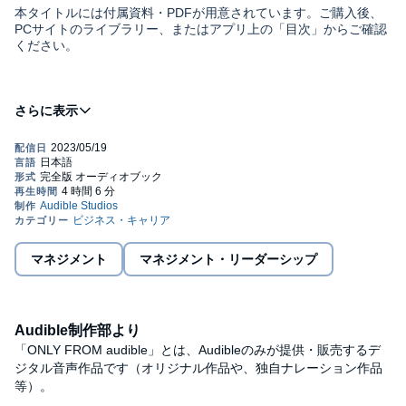
本タイトルには付属資料・PDFが用意されています。ご購入後、
PCサイトのライブラリー、またはアプリ上の「目次」からご確認
ください。
人は話し方で評価されてしまうものです。
話す内容の前に、話し方で、「こいつはダメだな」「頭が悪い」
と思われてしまいます。
©Shintaro Fukasawa (P)2023 Audible, Inc.
そんな話し方を改善するには、どうすればいいのか？
それには「数学的思考」を身につけることです。
思考が変われば、自動的に話し方も変わります。
マネジメント
マネジメント・リーダーシップ
「数学は苦手だ！」という人も大丈夫。「数学的」と「数学」は
違います。
Audible制作部より
「定義」「分解」「比較」「構造化」「モデル化」の5つさえでき
るようになれば、あなたの話し方は強い説得力を持ち、相手に納
「ONLY FROM audible」とは、Audibleのみが提供・販売するデ
得感を与えることができるのです。
ジタル音声作品です（オリジナル作品や、独自ナレーション作品
等）。
本書の「演習問題」に解答しながら、思考と話し方をトレーニン