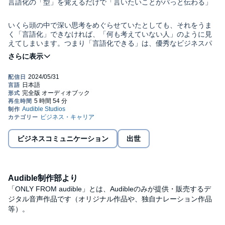
言語化の「型」を覚えるだけで「言いたいことがパっと伝わる」
いくら頭の中で深い思考をめぐらせていたとしても、それをうま
く「言語化」できなければ、「何も考えていない人」のように見
えてしまいます。つまり「言語化できる」は、優秀なビジネスパ
ーソンの必須条件。
本書では言語化力ＵＰのの鍵となる
①「語彙力」を獲得する
②「具体化力」を高める
ビジネスコミュニケーション
出世
③「伝える力」を磨く
の３ＳＴＥＰを完全網羅。言語化の「型」を覚えるだけで、自分
の考えがうまくまとまり「言いたいことがパッと伝わる」ように
Audible制作部より
なります。
「ONLY FROM audible」とは、Audibleのみが提供・販売するデ
ジタル音声作品です（オリジナル作品や、独自ナレーション作品
話題のＣｈａｔＧＰＴを使ってできる、実践的な「言語化トレー
等）。
ニング」も掲載！楽しみながら言語化が上達します。