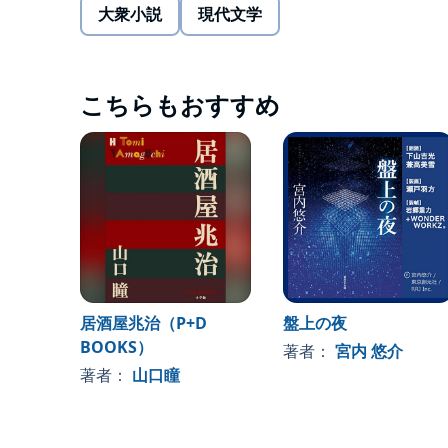
大衆小説
現代文学
こちらもおすすめ
居酒屋兆治（P+D
盤上の夜
BOOKS）
著者：
宮内 悠介
著者：
山口瞳