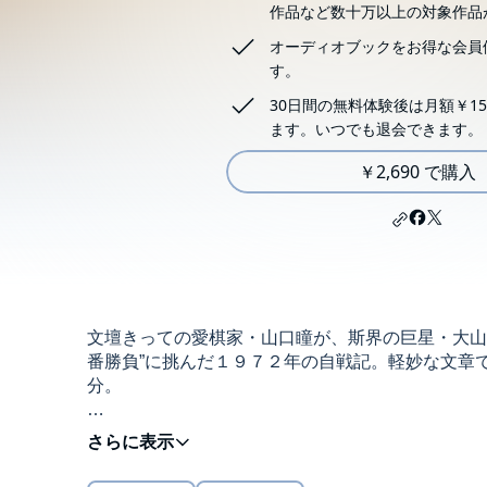
作品など数十万以上の対象作品
オーディオブックをお得な会員
す。
30日間の無料体験後は月額￥15
ます。いつでも退会できます。
￥2,690 で購入
文壇きっての愛棋家・山口瞳が、斯界の巨星・大山
番勝負”に挑んだ１９７２年の自戦記。軽妙な文章
分。
本タイトルには付属資料・PDFが用意されていま
©Hitomi Yamaguchi 2017 (P)小学館
の「目次」からご確認ください。