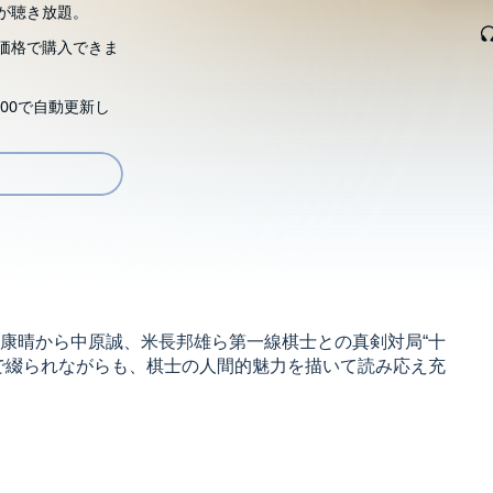
が聴き放題。
価格で購入できま
00で自動更新し
康晴から中原誠、米長邦雄ら第一線棋士との真剣対局“十
で綴られながらも、棋士の人間的魅力を描いて読み応え充
す。ご購入後、PCサイトのライブラリー、またはアプリ上