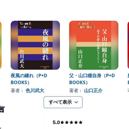
夜風の縺れ（P+D
父・山口瞳自身（P+D
BOOKS）
BOOKS）
著者：
色川武大
著者：
山口正介
すべて表示