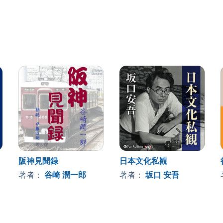
阪神見聞録
日本文化私観
著者：
谷崎 潤一郎
著者：
坂口 安吾