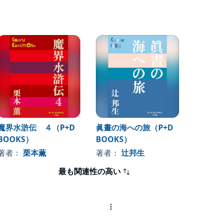
魔界水滸伝 ４（P+D
眞晝の海への旅（P+D
小説 
BOOKS）
BOOKS）
BOO
著者：
栗本薫
著者：
辻邦生
著者
最も関連性の高い