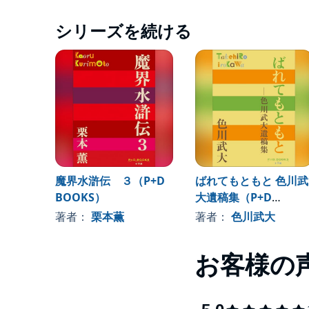
シリーズを続ける
魔界水滸伝 ３（P+D
ばれてもともと 色川武
BOOKS）
大遺稿集（P+D
BOOKS）
著者：
栗本薫
著者：
色川武大