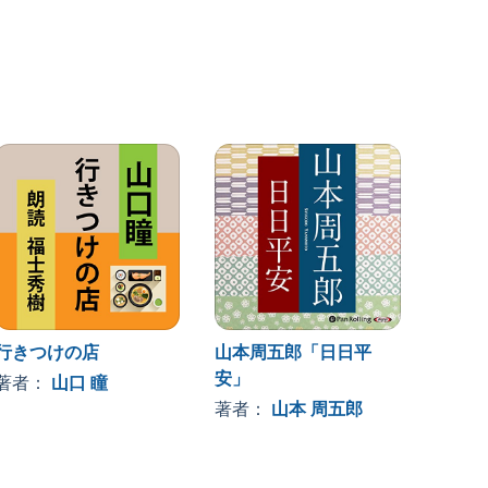
行きつけの店
山本周五郎「日日平
古事記
安」
よむ 
著者：
山口 瞳
訳
著者：
山本 周五郎
著者