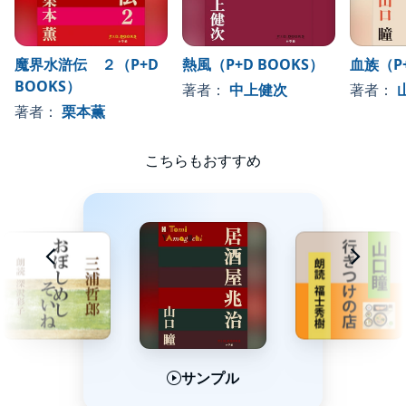
魔界水滸伝 ２（P+D
熱風（P+D BOOKS）
血族（P+
BOOKS）
著者：
中上健次
著者：
著者：
栗本薫
こちらもおすすめ
サンプル
サンプル
サンプル