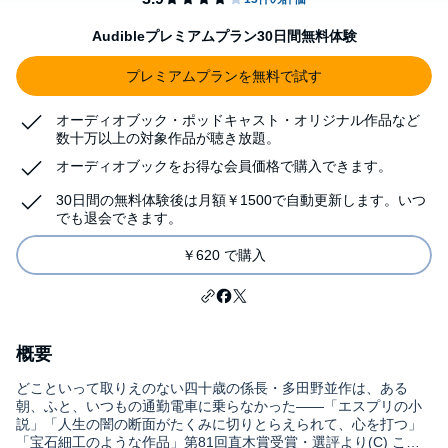
Audibleプレミアムプラン30日間無料体験
プレミアムプランを無料で試す
オーディオブック・ポッドキャスト・オリジナル作品など
数十万以上の対象作品が聴き放題。
オーディオブックをお得な会員価格で購入できます。
30日間の無料体験後は月額￥1500で自動更新します。いつ
でも退会できます。
￥620 で購入
概要
どこといって取りえのない四十歳の係長・多田野並作は、ある
朝、ふと、いつもの通勤電車に乗らなかった――「エスプリの小
説」「人生の闇の断面がたくみに切りとらえられて、心を打つ」
「宝石細工のような作品」第81回直木賞受賞・選評より(C) こと