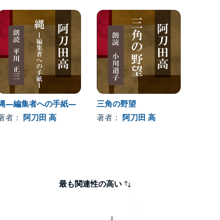
縄―編集者への手紙―
三角の野望
サン・
考
著者：
阿刀田 高
著者：
阿刀田 高
著者
最も関連性の高い