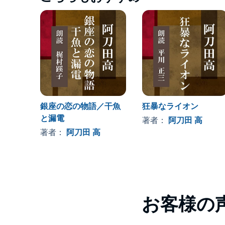
銀座の恋の物語／干魚
狂暴なライオン
と漏電
著者：
阿刀田 高
著者：
阿刀田 高