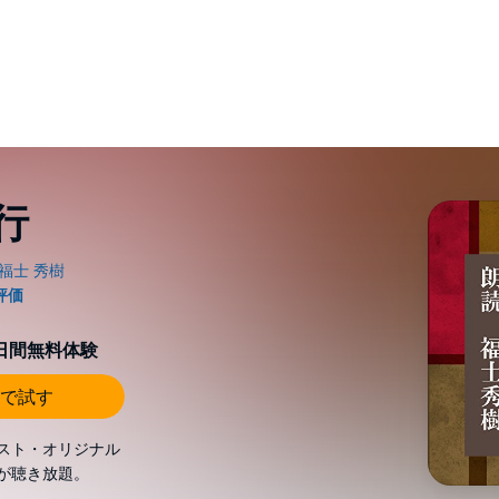
行
0日間無料体験
で試す
スト・オリジナル
が聴き放題。