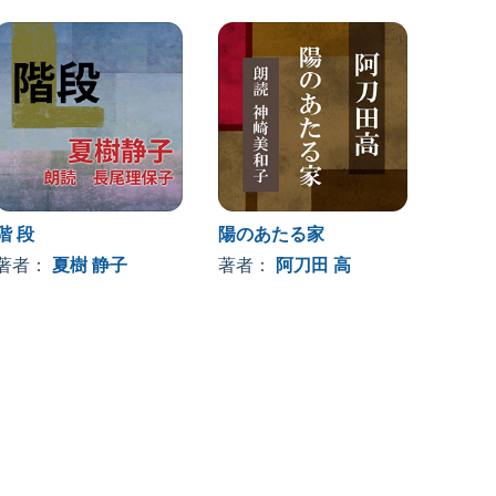
階 段
陽のあたる家
呪われ
著者：
夏樹 静子
著者：
阿刀田 高
著者