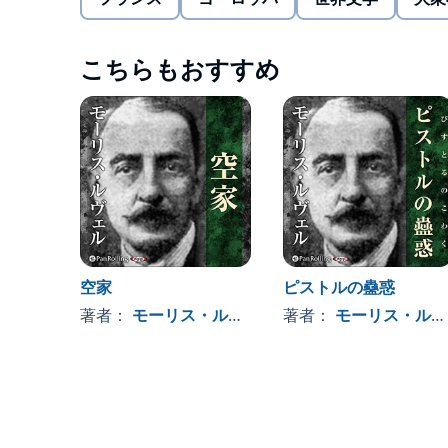
にしてしまったと検事に話し始めた。
短い中にも、それぞれの思いの移り変わりが丁寧に
こちらもおすすめ
モーリスルヴェル特有の哀愁深さが現れている。
モーリス・ルヴェル 「フランスのポー」と言われ
ます。
日本においても新青年等に翻訳紹介され、探偵小説
井不木などに絶賛されました。
乱歩は「淋しさ、悲しさ、怖さがルヴェルの短編の
きなのはルヴェルとポーだ」と言っています。
またラヴクラフトは自身のエッセイの中でルヴェル
献しました。
空家
ピストルの蠱惑
現在新たな翻訳が出版され、母国フランスや日本に
PanRolling
著者：
モーリス・ルヴェル
著者：
モーリス・ルヴェル