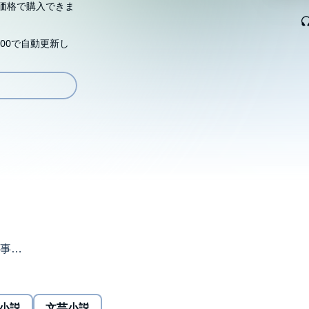
価格で購入できま
00で自動更新し
事
えよう
小説
文芸小説