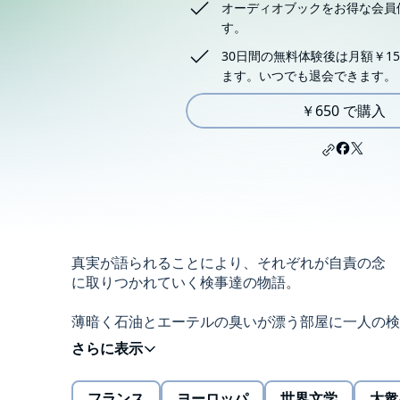
オーディオブックをお得な会員
す。
30日間の無料体験後は月額￥15
ます。いつでも退会できます。
￥650 で購入
真実が語られることにより、それぞれが自責の念
に取りつかれていく検事達の物語。
薄暗く石油とエーテルの臭いが漂う部屋に一人の検
が訪れた。中には恐ろしく瘦せ細り、いまにも息絶
というような年老いた病人が待っていた。
かつて彼は一人の無罪であった男を、己の手で死刑
フランス
ヨーロッパ
世界文学
大衆