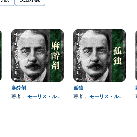
描かれ
、恐怖や悲哀を主題とした残酷物語の短編を多く残してい
の読者を熱狂させたほか、江戸川乱歩、夢野久作、小酒
随所に漂っている」と言い、久作は「探偵小説で一番好
を絶賛し、アメリカと日本でのルヴェルの認知に多く貢
麻酔剤
孤独
おいてルヴェルの評価が再認識されています。©2022
著者：
モーリス・ルヴェル
著者：
モーリス・ルヴェル