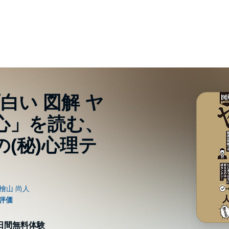
白い 図解 ヤ
「心」を読む、
(秘)心理テ
0日間無料体験