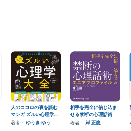
ている『本音』を理解したい』ーー数多ある心理学のツ
」という重要度A級の「ヤバい」コンテンツだけを、図
こっそりあなただけにお届けします。内容も最新かつ身
「実践的で使える心理学」の決定版 !
人のココロの裏を読む
相手を完全に信じ込ま
マンガ ズルい心理学大
せる禁断の心理話術
全
著者：
ゆうき ゆう
著者：
岸 正龍