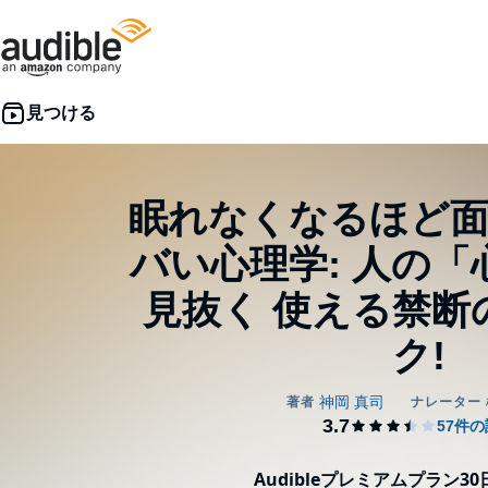
眠れなくなるほど面
バい心理学: 人の
見抜く 使える禁断の
ク!
Audibleプレミアムプラン3