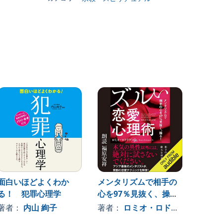
面白いほどよくわか
メンタリズムで相手の
イラス
る！ 犯罪心理学
心を97％見抜く、操
ロでも
る！ズルい恋愛心理術
たんぱ
著者：
内山 絢子
著者：
ロミオ・ロドリゲスJr.
著者