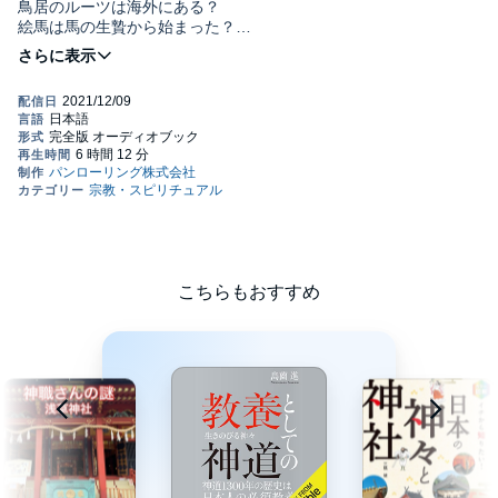
鳥居のルーツは海外にある？
絵馬は馬の生贄から始まった？
おみくじで神さまの機嫌を伺っていた？
日本で一番古い神社には本殿がない？
……など、神社と神道にまつわる知識を、いちからやさしく紹
介。神道の特徴や神社のなりたち、参拝マナーといった、知って
いるようで知らない神社の基本を網羅。
読後に神社を参拝すれば、これまで気づかなかった魅力を発見で
きる。©2017 Shinto to Jinja no Rekishi Kenkyukai
こちらもおすすめ