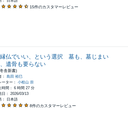
語： 日本語
15件のカスタマーレビュー
縁仏でいい、という選択 墓も、墓じまい
、遺骨も要らない
幻冬舎新書)
者：
島田 裕巳
レーター：
小桧山 崇
時間： 6 時間 27 分
日： 2026/03/13
語： 日本語
8件のカスタマーレビュー