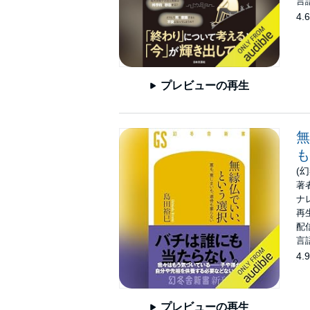
言
4.6
プレビューの再生
無
も
(
著
ナ
再生
配信
言
4.9
プレビューの再生