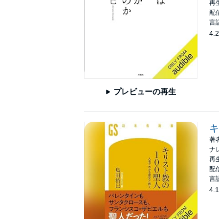
再生
配信
言
4.2
プレビューの再生
キ
著
ナ
再生
配信
言
4.1