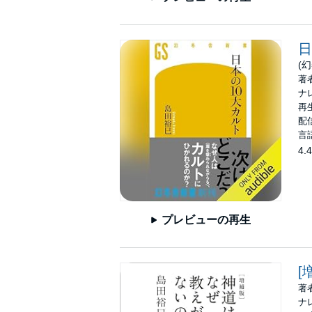
日
(
著
ナ
再生
配信
言
4.4
プレビューの再生
[
著
ナ