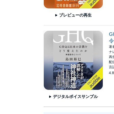
プレビューの再生
G
令
著
ナ
再生
配信
言
4.8
デジタルボイスサンプル