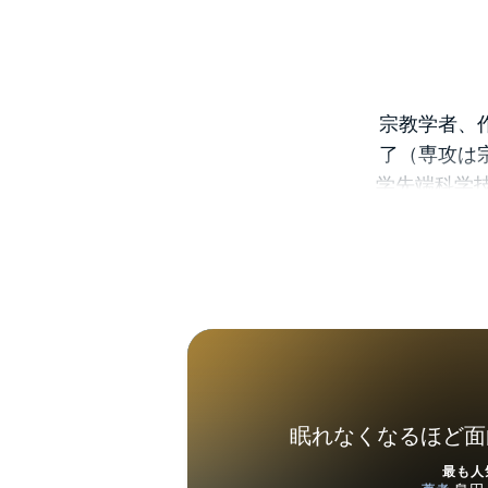
宗教学者、
了（専攻は
学先端科学
教現象、新
眠れなくなるほど面
最も人