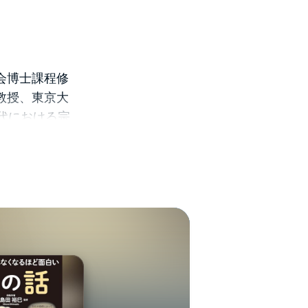
会博士課程修
教授、東京大
代における宗
、宗教現象に