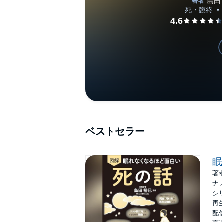
ベストセラー
眠
著
ナ
シ
再生
配信