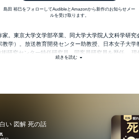
島田 裕巳をフォローしてAudibleとAmazonから新作のお知らせメー
ルを受け取ります。
作家。東京大学文学部卒業、同大学大学院人文科学研究
宗教学）。放送教育開発センター助教授、日本女子大学
技術研究センター特任研究員、同客員研究員を歴任。 現
続きを読む
宗教運動、世界の宗教、葬式を中心とした冠婚葬祭など
ついては幅広く扱う。
白い 図解 死の話
気