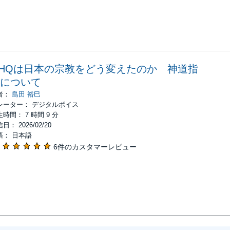
HQは日本の宗教をどう変えたのか 神道指
について
者：
島田 裕巳
レーター： デジタルボイス
時間： 7 時間 9 分
日： 2026/02/20
語： 日本語
6件のカスタマーレビュー