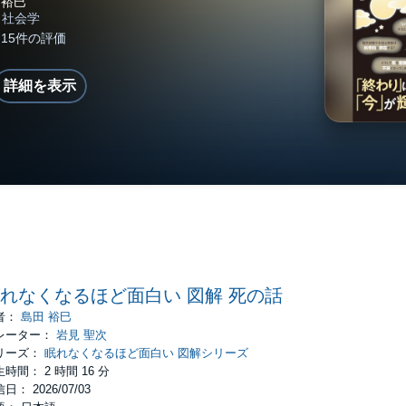
詳細を表示
れなくなるほど面白い 図解 死の話
者：
島田 裕巳
レーター：
岩見 聖次
リーズ：
眠れなくなるほど面白い 図解シリーズ
時間： 2 時間 16 分
日： 2026/07/03