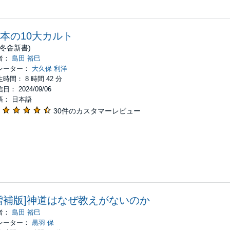
本の10大カルト
幻冬舎新書)
者：
島田 裕巳
レーター：
大久保 利洋
時間： 8 時間 42 分
日： 2024/09/06
語： 日本語
30件のカスタマーレビュー
増補版]神道はなぜ教えがないのか
者：
島田 裕巳
レーター：
黒羽 保