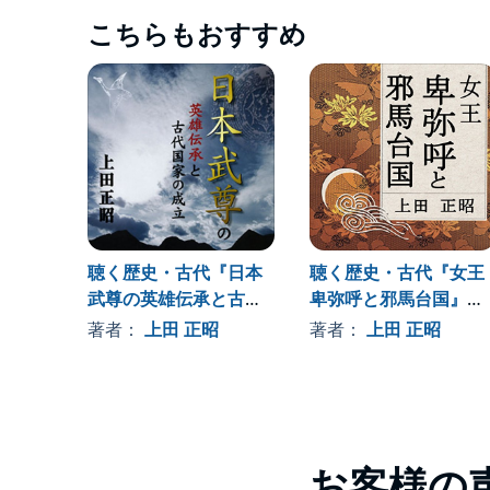
こちらもおすすめ
聴く歴史・古代『日本
聴く歴史・古代『女王
武尊の英雄伝承と古代
卑弥呼と邪馬台国』
国家の成立』
〔講師〕上田正昭
著者：
上田 正昭
著者：
上田 正昭