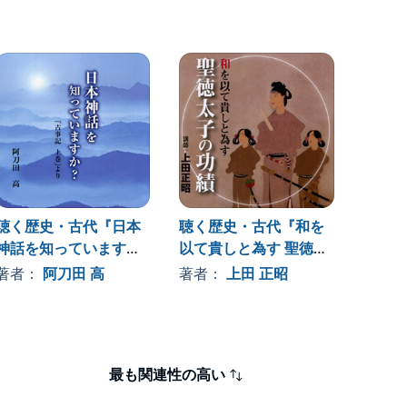
聴く歴史・古代『日本
聴く歴史・古代『和を
聴く歴
神話を知っていますか?
以て貴しと為す 聖徳太
倭人伝
「古事記上巻」より
子の功績』
の時代
著者：
阿刀田 高
著者：
上田 正昭
著者
【1】』
最も関連性の高い