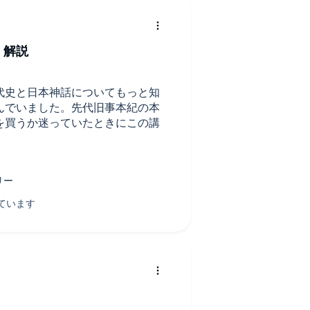
く解説
代史と日本神話についてもっと知
んでいました。先代旧事本紀の本
を買うか迷っていたときにこの講
な話から始まって、風土記や古語
集なども含めて幅広く様々な日本
とても印象に残りました。もっと
。著書も読んでみようと思いま