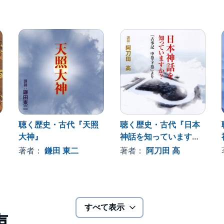
聴く歴史・古代『天照
聴く歴史・古代『日本
大神』
神話を知っていますか?
~「古事記 中巻・下
著者：
鎌田 東二
著者：
阿刀田 高
巻」より』
すべて表示