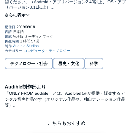
認ください。（Android：アプリバージョン2.40以上、iOS：アプ
リバージョン3.11以上）
今、４度目の産業革命が始まろうとしている。牽引役となるの
は、ＡＩ（人工知能）だ。ここ数年世界では、ＡＩやＩｏＴに関
するベンチャー企業に投資マネーが押し寄せている。新しい技術
の誕生に際しては、「それはいったい何なのか」「今後どのよう
な影響を及ぼすのか」を見極め、合理的な戦略を選ぶしかない。
その眼力のない人は、必ず競争力を失う。コンピュータとインタ
ーネットを中心とするテックの動向と、底流にある原理を伝え
る。
テクノロジー・社会
歴史・文化
科学
本書は『週刊東洋経済』２０１７年８月２６日号掲載の２９ペー
ジ分を電子化したものです。©東洋経済新報社 (P)2019 Audible,
Inc.
Audible制作部より
「ONLY FROM audible」とは、Audibleのみが提供・販売するデ
ジタル音声作品です（オリジナル作品や、独自ナレーション作品
等）。
こちらもおすすめ