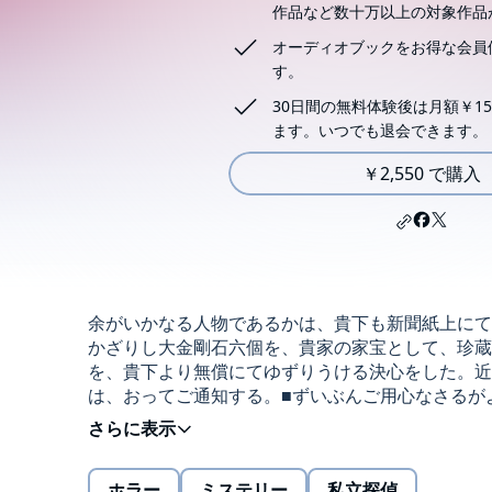
作品など数十万以上の対象作品
オーディオブックをお得な会員
す。
30日間の無料体験後は月額￥15
ます。いつでも退会できます。
￥2,550 で購入
余がいかなる人物であるかは、貴下も新聞紙上にて
かざりし大金剛石六個を、貴家の家宝として、珍蔵
を、貴下より無償にてゆずりうける決心をした。近
は、おってご通知する。■ずいぶんご用心なさる
三好達也_武井寿夫(C) ことのは出版株式会社
ホラー
ミステリー
私立探偵