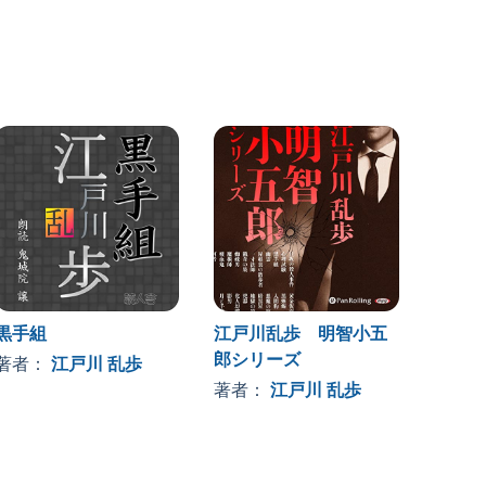
黒手組
江戸川乱歩 明智小五
郎シリーズ
著者：
江戸川 乱歩
著者：
江戸川 乱歩