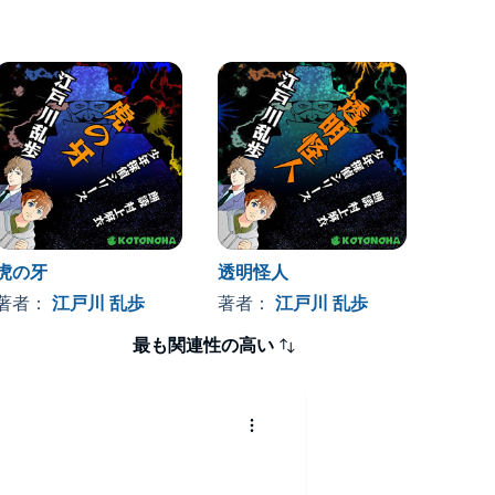
虎の牙
透明怪人
怪奇四
著者：
江戸川 乱歩
著者：
江戸川 乱歩
著者
最も関連性の高い