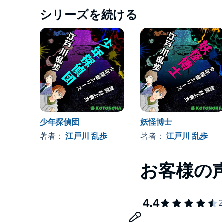
シリーズを続ける
少年探偵団
妖怪博士
著者：
江戸川 乱歩
著者：
江戸川 乱歩