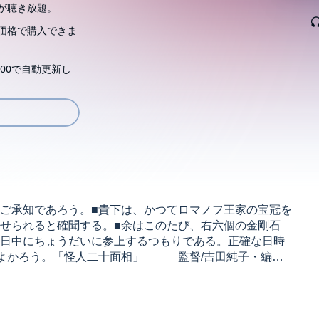
が聴き放題。
価格で購入できま
00で自動更新し
ご承知であろう。■貴下は、かつてロマノフ王家の宝冠を
せられると確聞する。■余はこのたび、右六個の金剛石
日中にちょうだいに参上するつもりである。正確な日時
がよかろう。「怪人二十面相」 監督/吉田純子・編集/