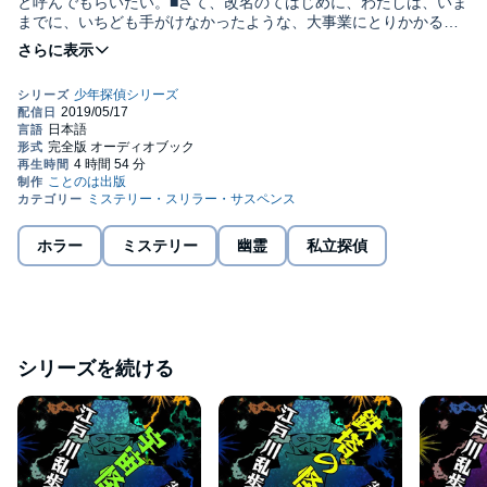
と呼んでもらいたい。■さて、改名のてはじめに、わたしは、いま
までに、いちども手がけなかったような、大事業にとりかかるつ
もりだ。■わたしの新事業とは「黄金どくろ」の秘密を、あばくこ
とである。■それには、まず、このＩ拘置所を脱出しなければなら
ない。 監督/吉田純子・編集/三好達也©ことのは出版株式会社
ホラー
ミステリー
幽霊
私立探偵
シリーズを続ける