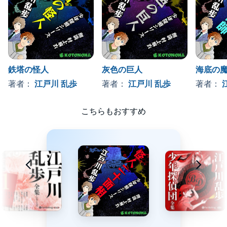
鉄塔の怪人
灰色の巨人
海底の
著者：
江戸川 乱歩
著者：
江戸川 乱歩
著者：
こちらもおすすめ