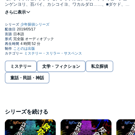
ンゲンヨリ、百バイ、カシコイヨ、ワカルダロ……、■ダケド、キ
ミカワイイネ。 監督/吉田純子・編集/三好達也©ことのは出版
株式会社
ミステリー
文学・フィクション
私立探偵
童話・民話・神話
シリーズを続ける