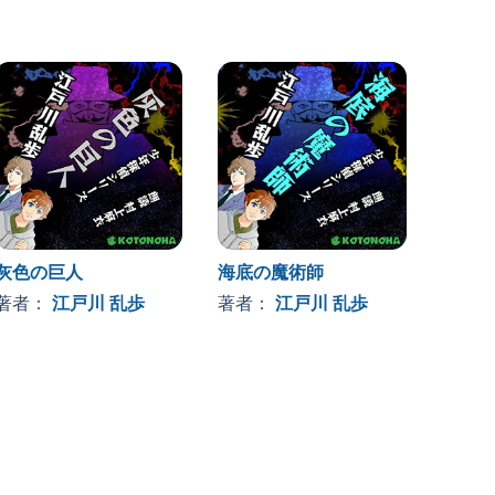
灰色の巨人
海底の魔術師
著者：
江戸川 乱歩
著者：
江戸川 乱歩