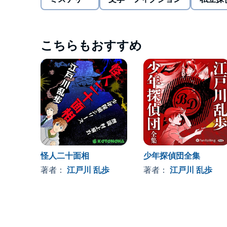
こちらもおすすめ
怪人二十面相
少年探偵団全集
著者：
江戸川 乱歩
著者：
江戸川 乱歩