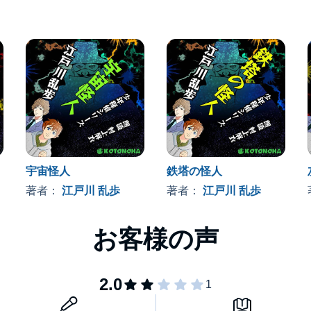
宇宙怪人
鉄塔の怪人
著者：
江戸川 乱歩
著者：
江戸川 乱歩