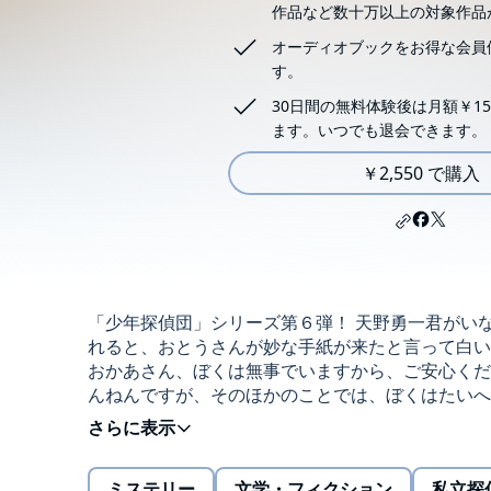
作品など数十万以上の対象作品
オーディオブックをお得な会員
す。
30日間の無料体験後は月額￥15
ます。いつでも退会できます。
￥2,550 で購入
「少年探偵団」シリーズ第６弾！ 天野勇一君がい
れると、おとうさんが妙な手紙が来たと言って白い
おかあさん、ぼくは無事でいますから、ご安心くだ
んねんですが、そのほかのことでは、ぼくはたい
吉田純子・編集/林岳史©ことのは出版
ミステリー
文学・フィクション
私立探