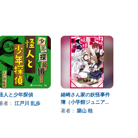
怪人と少年探偵
緒崎さん家の妖怪事件
江川蘭
簿（小学館ジュニア文
著者：
江戸川 乱歩
著者
庫）
著者：
築山 桂