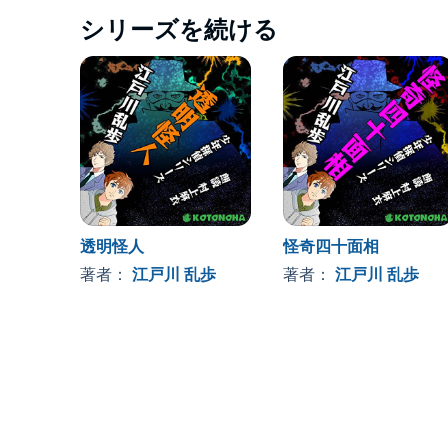
シリーズを続ける
透明怪人
怪奇四十面相
著者：
江戸川 乱歩
著者：
江戸川 乱歩