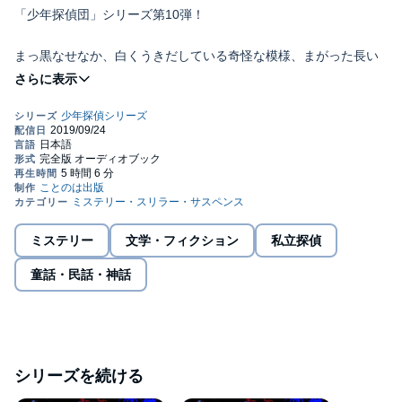
「少年探偵団」シリーズ第10弾！
まっ黒なせなか、白くうきだしている奇怪な模様、まがった長い
足、ギラギラ光る丸い目・・人間ほどもある巨大でぶきみなカブ
トムシは窓から屋敷のなに入っていってしまいました。
後を追って探し回ってもみつけられず、かわりに一枚の紙。
「こんやは、気づかれたので、このまま帰る。だが、賢二君はか
ならずさらってみせるから、そのつもりでいろ」
監督/今井直人・編集/林岳史
ミステリー
文学・フィクション
私立探偵
童話・民話・神話
【本作 映画化】
『少年探偵団 鉄塔の怪人』制作年・1957
『妖怪博士 二十面相の悪魔 二部作』『かぶと虫の妖奇』の続
シリーズを続ける
篇