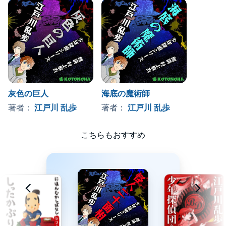
監督・関川秀雄
明智小五郎・岡田英次
マリ子・中村雅子
小林少年・小森康充
灰色の巨人
海底の魔術師
【本作 七つ道具】
著者：
江戸川 乱歩
著者：
江戸川 乱歩
少年探偵団団員はBDバッジという徽章と七つ道具を持つ。
こちらもおすすめ
道具の内容は作品により異なるが、本作では万能鍵たば、小型写
真機、指紋を調べる道具が登場。
【作者 江戸川乱歩】
大正・昭和期の小説家。推理小説を得意とした。