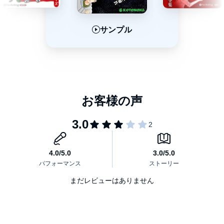
代表作は『D坂の殺人事件』『陰獣』『孤島の鬼』『怪人二十面
相』他。
サンプル
サンプル
サンプル
1894年（明治27年） 三重県名賀郡名張町（現・名張市）生。本名
は平井太郎。
早稲田大学政治経済学部卒業後、貿易会社社員、古本屋、支那ソ
バ屋などを転々とする。
1917年（大正6年） 鳥羽造船所電機部に就職。1年4ヶ月で退職す
るが『屋根裏の散歩者』や『パノラマ島奇談』の参考になったと
いう。
その後、岩井三郎探偵事務所などを、また転々とする。
1923年（大正12年）『新青年』掲載「二銭銅貨」で作家デビュ
ー。
まだレビューはありません
1965年（昭和40年）7月28日 没。
【関連作品】