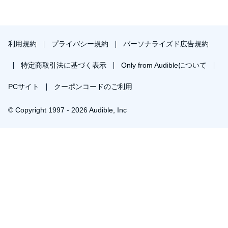
1984年に起きた『グリコ・森永事件』犯人グループが「かい人21
面相」を名乗るなど、知名度が高く、派生作品も多い。
利用規約
プライバシー規約
パーソナライズド広告規約
小説＞北村想『怪人二十面相・伝』
特定商取引法に基づく表示
Only from Audibleについて
小説＞浅田次郎『天切松闇がたりシリーズ』百の顔を持つ詐欺師
「書生常」
PCサイト
クーポンコードのご利用
小説＞西村京太郎『名探偵が多すぎる』「怪人二十面相」
© Copyright 1997 - 2026 Audible, Inc
児童文学＞那須正幹『ズッコケ三人組シリーズ』変装の名人「怪
盗X」
プレミアムプランを無料で試す
絵物語＞藤子・F・不二雄『かいじん二十めんそう』
30日間の無料体験後は月額￥1500で自動更新します。いつでも退会できます。
漫画＞藤子・F・不二雄『パーマン』怪人千面相
漫画＞藤子不二雄A『怪人二十面相』