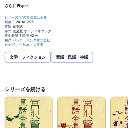
銀河鉄道の夜 三、家
銀河鉄道の夜 四、ケンタウル祭の夜
銀河鉄道の夜 五、天気輪の柱
銀河鉄道の夜 六、銀河ステーション
銀河鉄道の夜 七、北十字
文学・フィクション
童話・民話・神話
銀河鉄道の夜 八、プリオシン海岸
銀河鉄道の夜 九、鳥を捕る人
銀河鉄道の夜 十、ジョバンニの切符
シリーズを続ける
銀河鉄道の夜 十一、船の遭難者
銀河鉄道の夜 十二、姉弟と苹果
銀河鉄道の夜 十三、信号手
銀河鉄道の夜 十四、蝎の火