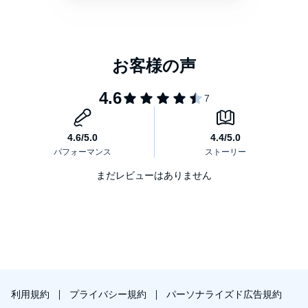
洞熊学校を卒業した三人 三、顔を洗はない狸。
耕耘部の時計
林の底
セロ弾きのゴーシュ
マリヴロンと少女
化物丁場
四又の百合
まだレビューはありません
山男の四月
茨海小学校
とっこべとら子
(c)2016 Pan Rolling
利用規約
プライバシー規約
パーソナライズド広告規約