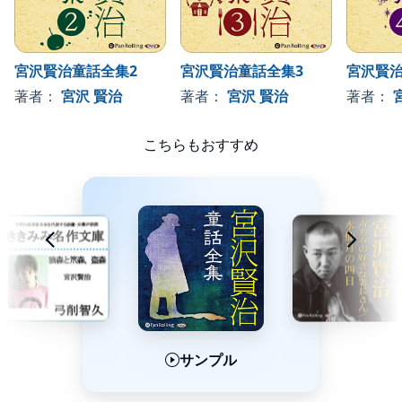
銀河鉄道の夜 十五、サウザンクロス
銀河鉄道の夜 十六、約束
宮沢賢治童話全集2
宮沢賢治童話全集3
宮沢賢治
銀河鉄道の夜 十七、カムパネルラ
著者：
宮沢 賢治
著者：
宮沢 賢治
著者：
猫の事務所
北守将軍と三人兄弟の医者 一、三人兄弟の医者
こちらもおすすめ
北守将軍と三人兄弟の医者 二、北守将軍ソンバーユー
北守将軍と三人兄弟の医者 三、リンパー先生
北守将軍と三人兄弟の医者 四、馬医リンブー先生
北守将軍と三人兄弟の医者 五、リンポー先生
北守将軍と三人兄弟の医者 六、北守将軍仙人となる
洞熊学校を卒業した三人
サンプル
サンプル
サンプル
洞熊学校を卒業した三人 一、蜘蛛はどうしたか。
洞熊学校を卒業した三人 二、銀色のなめくぢはどうしたか。