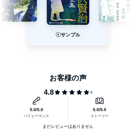
毒もみのすきな署長さん
十力の金剛石
ひかりの素足 一、山小屋
サンプル
サンプル
サンプル
ひかりの素足 二、峠
ひかりの素足 三、うすあかりの国
ひかりの素足 四、光のすあし
ひかりの素足 五、峠
鳥をとるやなぎ
雪渡り
二人の役人
カイロ団長
蛙のゴム靴
まだレビューはありません
チュウリップの幻術