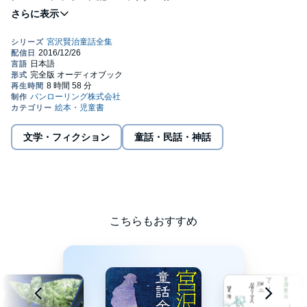
グスコーブドリの伝記 三 沼ばたけ
グスコーブドリの伝記 四 クーボー大博士
グスコーブドリの伝記 五 イーハトーブ火山局
グスコーブドリの伝記 六 サンムトリ火山
グスコーブドリの伝記 七 雲の海
文学・フィクション
童話・民話・神話
グスコーブドリの伝記 八 秋
グスコーブドリの伝記 九 カルボナード島
オツベルと象
虔十公園林
こちらもおすすめ
めくらぶどうと虹
車
月夜のけだもの