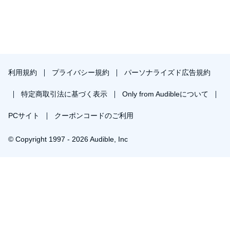
谷
葡萄水
黒ぶどう
利用規約
プライバシー規約
パーソナライズド広告規約
朝に就ての童話的構図
双子の星 一
特定商取引法に基づく表示
Only from Audibleについて
双子の星 二
PCサイト
クーポンコードのご利用
(c)2016 Pan Rolling
© Copyright 1997 - 2026 Audible, Inc
プレミアムプランを無料で試す
30日間の無料体験後は月額￥1500で自動更新します。いつでも退会できます。