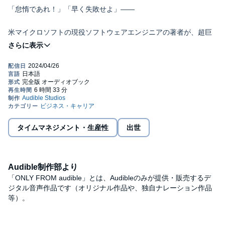
「怠惰であれ！」「早く失敗せよ」――
米マイクロソフトの現役ソフトウェアエンジニアの著者が、超巨
大クラウドの開発の最前線で学んだ思考法とは？
“三流プログラマ”でもできた〈生産性爆上がり〉の技術！
・試行錯誤は「悪」。“基礎の理解”に時間をかける
・より少ない時間で価値を最大化する考え方とは？
タイムマネジメント・生産性
出世
・「準備」と「持ち帰り」をやめて、その場で解決する
・マルチタスクは生産性が最低なのでやらない
Audible制作部より
「ONLY FROM audible」とは、Audibleのみが提供・販売するデ
・“脳の負荷を減らす”コミュニケーションの極意
ジタル音声作品です（オリジナル作品や、独自ナレーション作品
等）。
・コントリビュート文化で「感謝」の好循環を生む……etc.