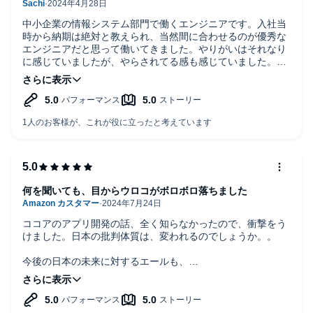
中小企業の情報システム部門で働くエンジニアです。入社当
時から納期は絶対と教えられ、当然間に合わせるのが優秀な
エンジニアだと思って働いてきました。やりがいはそれなり
に感じていましたが、やらされてる感も感じていました。も
っと大事にすべきこと、もっと上を目指せるヒントが、自分
の経験と照らし合わせて、すっと入ってきました。書籍で購
入して読んでいましたが、Audibleでも配信されると知り、す
ぐに視聴しました。やはり自分には響くことが多い本です。
こういった系統の本で、繰り返し聴きたいと思った初めての
本でした。
何を聞いても、目からウロコがボロボロ落ちました
ココアのアプリ開発の話、全く知らなかったので、衝撃をう
けました。日本の批判体質は、変われるのでしょうか。。
今後の日本の未来に対するエールも、
自分仕事に対する価値観も変えてくれた、
読み応えのある本でした。
何度も読み返してたくなると思い、紙の本も買いました！
著者の今後のご活躍を祈念いたします。