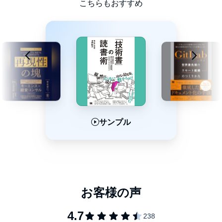
仕事と人生を「自分の手でコントロールする」最高のスキルがこ
こちらもおすすめ
こに！
本タイトルには付属資料・PDFが用意されています。ご購入後、
PCサイトのライブラリー、またはアプリ上の「目次」からご確認
ください。
©牛尾 剛 (P)2023 Audible, Inc.
サンプル
サンプル
サンプル