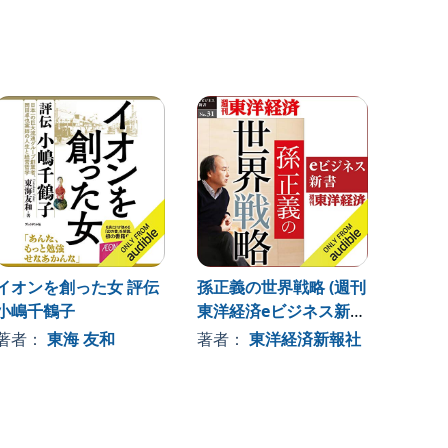
イオンを創った女 評伝
孫正義の世界戦略 (週刊
イオン
小嶋千鶴子
東洋経済eビジネス新書
間」岡
No.31)
章』を
著者：
東海 友和
著者：
東洋経済新報社
著者