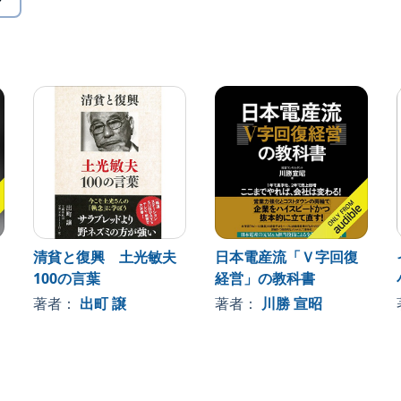
ら、ニッポンの社長たちに迫る！
７日、６月14日号短期集中連載の20ページ分を抜粋して電
, Inc.
清貧と復興 土光敏夫
日本電産流「Ｖ字回復
100の言葉
経営」の教科書
著者：
出町 譲
著者：
川勝 宣昭