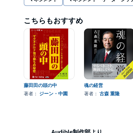
業、大企業で生え抜き社長が選ばれる理由などか
本誌は『週刊東洋経済』2014年５月31日、６月
こちらもおすすめ
子化したものです。©東洋経済新報社 (P) 2018 Audible
藤田田の頭の中
魂の経営
著者：
ジーン・中園
著者：
古森 重隆
Audible制作部より