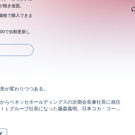
が聴き放題。
価格で購入できま
00で自動更新し
形が変わりつつある。
からベネッセホールディングスの次期会長兼社長に就任
ＩＬグループ社長になった藤森義明。日本コカ・コーラ
…。“職業は社長”ともいうべき「プロ社長」が日本でも
事例や、「後継者がいない！」と揺れるファミリー企
プ