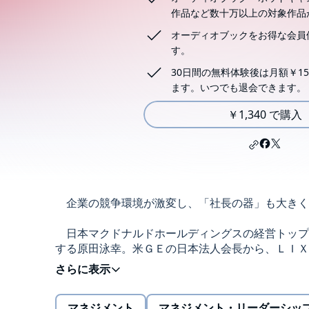
作品など数十万以上の対象作品
オーディオブックをお得な会員
す。
30日間の無料体験後は月額￥15
ます。いつでも退会できます。
￥1,340 で購入
企業の競争環境が激変し、「社長の器」も大きく
日本マクドナルドホールディングスの経営トップ
する原田泳幸。米ＧＥの日本法人会長から、ＬＩＸ
の社長・会長から資生堂トップとなった魚谷雅彦…
続々と登場している。この背景は何なのか。
ユニクロ、サンリオ、ユーシン、タカラトミーの
マネジメント
マネジメント・リーダーシッ