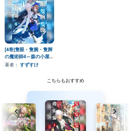
[4巻]隻眼・隻腕・隻脚
の魔術師4～森の小屋に
籠っていたら早2000
著者：
すずすけ
年。気づけば魔神と呼
ばれていた。僕はただ
こちらもおすすめ
魔術の探求をしたいだ
けなのに～