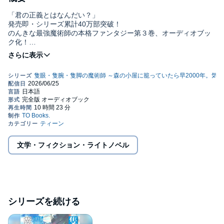
「君の正義とはなんだい？」
発売即・シリーズ累計40万部突破！
のんきな最強魔術師の本格ファンタジー第３巻、オーディオブッ
ク化！
魔法学院の合格発表の朝。メイドに叩き起こされたエインズは、
侯爵令嬢・ライカの従者として学院へ赴くことに。無事に彼女を
入学させるも、台風の目の如き彼の日常が平和なはずもない。お
粗末な講義をうっかり乗っ取り、更には気の向くままに校内を散
策しているうちに、悠久の魔女が所有する禁書庫へと足を踏み入
れてしまう。先客の侵入者と鉢合わせたことで、書庫に秘された
『原本』の一片を巡り、王女キリシヤとの新たな『問答』が始ま
って──!? 「君の正義とはなんだい？」のんきな最強魔術師の一歩
が世界の均衡を揺るがす、本格ファンタジー第３巻！ 書き下ろ
し番外編収録！©2024 Suzusuke (P)TO Books.
文学・フィクション・ライトノベル
シリーズを続ける