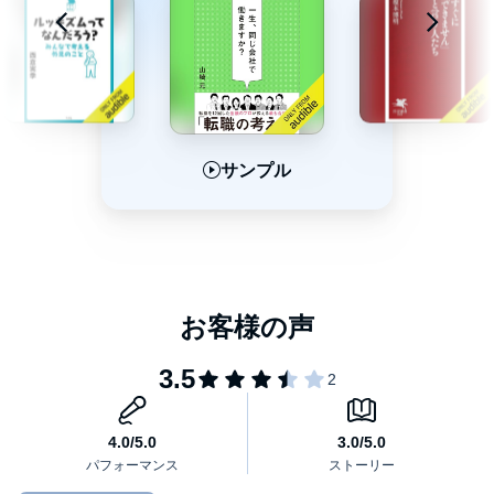
著者は、5万人以上のキャリア相談実績があり、キャリアコーチン
グのパイオニアであるポジウィル株式会社の代表取締役・金井芽
衣氏。具体的なワークや実践的なアドバイスを通じて「後悔しな
いキャリア設計」の方法を解説します。
「やりたいことがない」と悩む人の多くが、親や社会の価値観に
縛られ、自分の判断軸を持てていない傾向にあります。
サンプル
サンプル
サンプル
本書では、そんな方々が自分の価値観や強みを再認識し、一歩踏
み出すための具体的な方法をご紹介します。
【こんな方におすすめ】
・「このままでいいのか」と仕事やキャリアに悩んでいる方
・自分の価値観や強みを見つけたい方
・転職やキャリアチェンジを考えているが、一歩踏み出せない方
・人生の選択肢を整理し、自分の判断軸を作りたい方