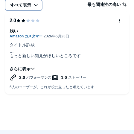
最も関連性の高い
・10年後に後悔しないためのキャリア設計を学びたい方
すべて表示
【本書で得られること】
浅い
1. 自分の人生の判断軸を形成する方法
タイトル詐欺
2. 自分の強みや価値観を再認識し、一歩踏み出す力
もっと新しい知見がほしいところです
3. 具体的な行動計画を立てる方法
なんだか著者のお気持ちと、浅い経験値で、おっしゃってい
るので
4. 自分らしく生きるためのヒント
ペラペラの内容でした
本タイトルには付属資料・PDFが用意されています。ご購入後、
残念です……
PCサイトのライブラリー、またはアプリ上の「目次」からご確認
ください。
©2026 Mei Kanai (P)2020 Discover 21, Inc.