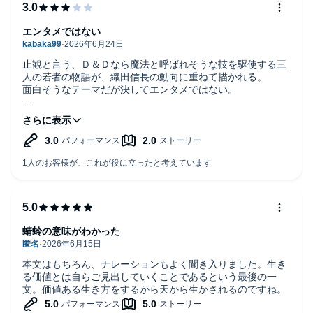
エンタメではない
止観と言う、Ｄ＆Ｄなら魔法と呼ばれそうな技を駆使する三
人の若者の物語が、織田信長の動向に重ねて描かれる。
面白そうなテーマだが決してエンタメではない。
とにかく退屈である。三名がそれぞれに修行して、戦さに少
し干渉し、離合を繰り返す。
物語は戦国の歴史が根幹にあるが俗説ベースで今更感が強
い。
若者たちも、なんとなく性格付けが不明瞭で、感情移入がし
にくい。
冒頭で水と火が謎の戦いを行ったシーンでは今後の展開に期
蜻蛉の意味がわかった
待が持てたのだが‥
本文はもちろん、ナレーションもよく聞き入りました。生き
駄作とは言わないが、残念な作品である。
る価値とは自らご見出していくことであるという最後の一
文。価値ある生き方をするから天から生かされるのですね。
一番気になったのは、エンタメを標榜する割には「嘘が小さ
い」と言うことだ。