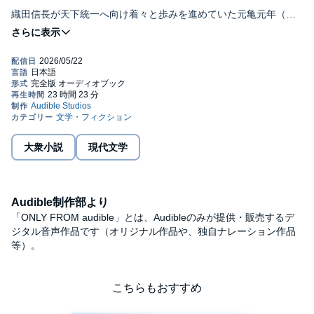
織田信長が天下統一へ向け着々と歩みを進めていた元亀元年（一
五七〇年）、京の街でこれまで交わることのなかった「止観の道
士」たちの運命が交錯する。
「水観」の円四郎、「炎観」の平助、「月観」の桂月。
現実と幻想の狭間で揺れる自己矛盾、その道士という生き方にあ
えぎながらも、厳しい修行の末に彼らが得た止観の力は、やがて
到来した織田家との戦いに大きな影響を与えていく――。
歴史上一切語られることのなかった儚き者たち。
その生の輝きと熱情が、乱世の闇を鮮烈に切り裂く！
『ヒートアイランド』 『ワイルド・ソウル』 『室町無頼』に
大衆小説
現代文学
連なる
垣根ワールドのエンターテインメント最高到達点！！
「25年小説を書いてきて初めて、全てをエンタメに振り切った物
Audible制作部より
語を書いた」（著者）©2025 ryosuke kakine (P)2026 Audible,
Inc.
「ONLY FROM audible」とは、Audibleのみが提供・販売するデ
ジタル音声作品です（オリジナル作品や、独自ナレーション作品
等）。
こちらもおすすめ