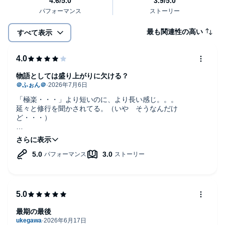
最も関連性の高い
すべて表示
物語としては盛り上がりに欠ける？
「極楽・・・」より短いのに、より長い感じ。。。
延々と修行を聞かされてる。（いや そうなんだけ
ど・・・）
しかし、それを補う菅沢節！！ 菅沢公平氏の優勝です！！
正確に「読む」だけではなく、ちゃんと「聴かせる」菅沢
氏。
まぁ、芝居がソコソコ入ります（特徴ですｗ）が「聴かせ
る」というオーディブルの本質の本道です。
文字間の「間」もかみ砕き、読まない「間」と、読む「間」
の選択が秀逸すぎます。
なんだったら「改行マーク」も読んでいるように聞こえます
最期の最後