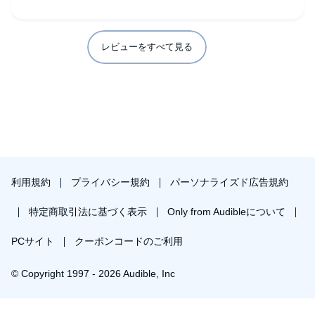
架空の人物を創造し、俗説歴史の中で動かせばエンタメ、と
でも考えているのだろうか。
「極楽征夷大将軍」の方が、よほどエンタメ性に富んでい
レビューをすべて見る
る。
先人にも、現在活躍している中にもエンタメ性溢れた時代小
説の書き手はたくさんいる。エンタメに振り切った！と標榜
するなら、それらの人々に匹敵する作品にしてもらいたかっ
た。
退屈なエンタメなんてあり得ないのだ。
ただし、本書が物語の焦点を絞り込み、三人の技を強調しつ
つ、キャラ付けを明確にした上で、全体を再構成したなら
利用規約
プライバシー規約
パーソナライズド広告規約
ば、面白い映像作品になるだろうとは思う。
特定商取引法に基づく表示
Only from Audibleについて
PCサイト
クーポンコードのご利用
© Copyright 1997 - 2026 Audible, Inc