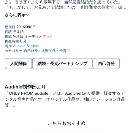
よ」 彼はぼくより６歳年下で、当然恋愛結婚だと思っていた。
「もしかして、お見あいで結婚したの」 創作和食の個室で、彼は
お造りをつまみながらいう。 「そうなんです。最初にうちの奥さ
んと会ったときは、ぼくが18歳で彼女が16歳でした」 驚いた。ふ
たりともようやく婚姻が可能な年齢になったばかりだ。 「これか
らこの人と結婚するとわかっている相手と初めて会うというの
は、なんだか不思議な感じで、なかなかいいものです」 （本文よ
り） 石田衣良ブック
トーク『小説家と過ごす日曜日』はこちらから→http://yakan-
hiko.com/ishidaira.html©Ira Ishida, (P) 2016 Audible, Inc.
人間関係
結婚・長期パートナシップ
自己啓発
Audible制作部より
「ONLY FROM audible」とは、Audibleのみが提供・販売するデ
ジタル音声作品です（オリジナル作品や、独自ナレーション作品
等）。
こちらもおすすめ