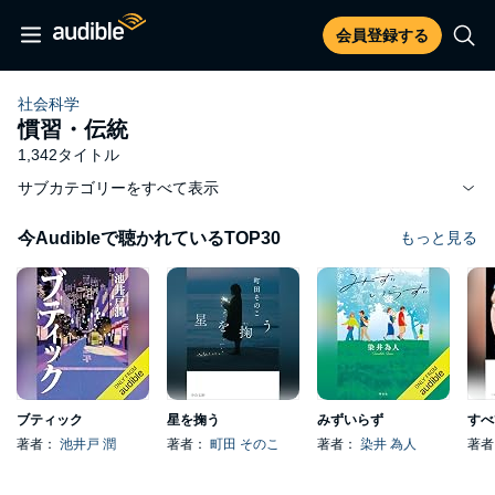
会員登録する
社会科学
慣習・伝統
1,342タイトル
サブカテゴリーをすべて表示
今Audibleで聴かれているTOP30
もっと見る
ブティック
星を掬う
みずいらず
著者：
池井戸 潤
著者：
町田 そのこ
著者：
染井 為人
著