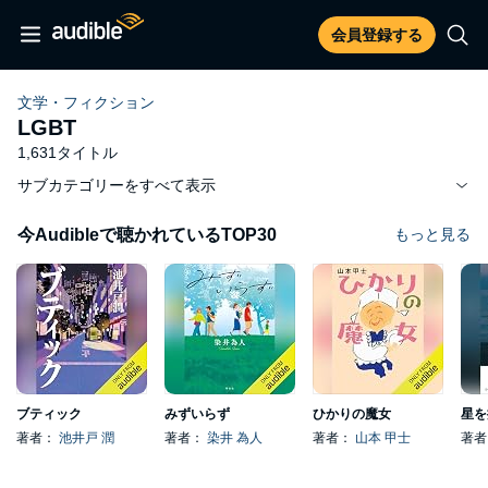
会員登録する
文学・フィクション
LGBT
1,631タイトル
サブカテゴリーをすべて表示
今Audibleで聴かれているTOP30
もっと見る
ブティック
みずいらず
ひかりの魔女
星を
著者：
池井戸 潤
著者：
染井 為人
著者：
山本 甲士
著