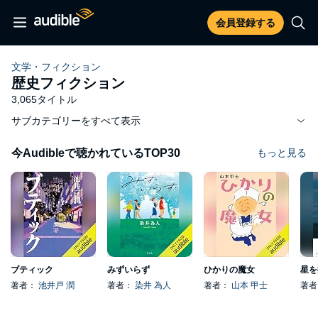
会員登録する
文学・フィクション
歴史フィクション
3,065タイトル
サブカテゴリーをすべて表示
今Audibleで聴かれているTOP30
もっと見る
ブティック
みずいらず
ひかりの魔女
星を
著者：
池井戸 潤
著者：
染井 為人
著者：
山本 甲士
著