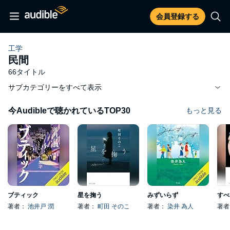
会員登録する
工学
民間
66タイトル
サブカテゴリーをすべて表示
今Audibleで聴かれているTOP30
もっと見る
ブティック
星を掬う
みずいらず
著者：
池井戸 潤
著者：
町田 そのこ
著者：
染井 為人
著