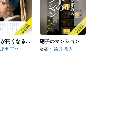
すべてが円くなるように
硝子のマンション
ひと
原田 マハ
著者：
染井 為人
著者：
小野寺 史宜