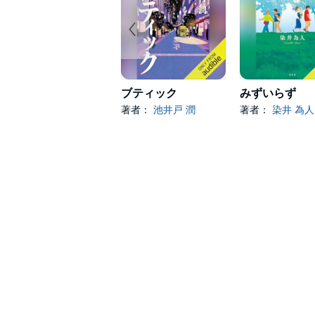
ブティック
みずいらず
著者：
池井戸 潤
著者：
染井 為人