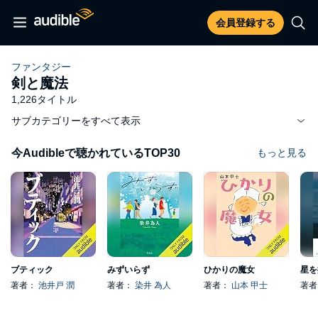
会員登録する
ファンタジー
剣と魔法
1,226タイトル
サブカテゴリーをすべて表示
今Audibleで聴かれているTOP30
もっと見る
ブティック
みずいらず
ひかりの魔女
星を
著者：
池井戸 潤
著者：
染井 為人
著者：
山本 甲士
著