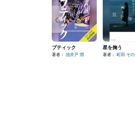
ブティック
星を掬う
著者：
池井戸 潤
著者：
町田 そ