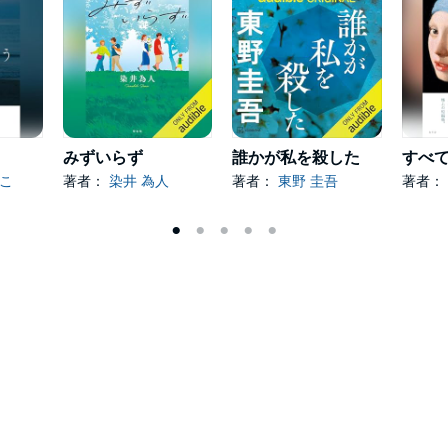
みずいらず
誰かが私を殺した
のこ
著者：
染井 為人
著者：
東野 圭吾
著者：