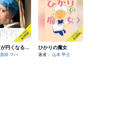
すべてが円くなるように
ひかりの魔女
マルチの子
原田 マハ
著者：
山本 甲士
著者：
西尾 潤