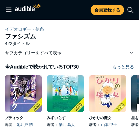
会員登録する
イデオロギー・信条
ファシズム
422タイトル
サブカテゴリーをすべて表示
今Audibleで聴かれているTOP30
もっと見る
ブティック
みずいらず
ひかりの魔女
星を
著者：
池井戸 潤
著者：
染井 為人
著者：
山本 甲士
著