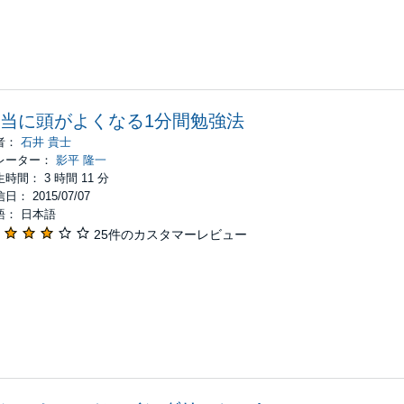
当に頭がよくなる1分間勉強法
者：
石井 貴士
レーター：
影平 隆一
時間： 3 時間 11 分
日： 2015/07/07
語： 日本語
25件のカスタマーレビュー