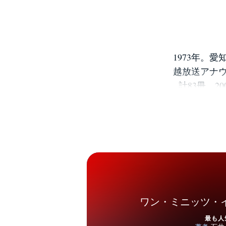
1973年。
越放送アナウ
計83冊、
法』（中経出
ベストセラ
なる1分
版）・・・
ワン・ミニッツ・
最も人