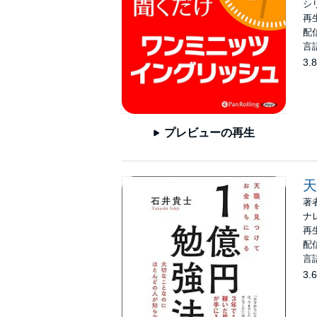
シ
再生
配信
言
3.8
プレビューの再生
天
著
ナ
再生
配信
言
3.6