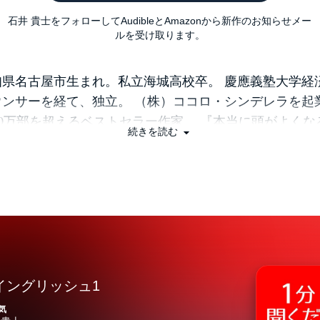
石井 貴士をフォローしてAudibleとAmazonから新作のお知らせメー
ルを受け取ります。
愛知県名古屋市生まれ。私立海城高校卒。 慶應義塾大学経
ンサーを経て、独立。 （株）ココロ・シンデレラを起
200万部を超えるベストセラー作家。 『本当に頭がよくな
続きを読む
版）は、57万部を突破。 2009年度のビジネス書ラン
ー1位を獲得。（日販調べ） ほかの著作に、『図解 本
間勉強法』（中経出版）・・・16.5万部 『1分間英単語
13万部 『やってはいけない勉強法』（きずな出版）・
などがある。
イングリッシュ1
気