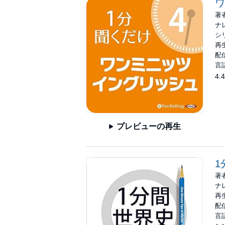
ワ
著
ナ
シ
再生
配信
言
4.4
プレビューの再生
1
著
ナ
再生
配信
言