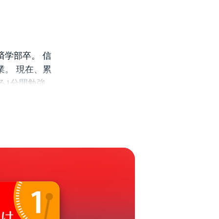
済学部卒。 信
業。 現在、累
る1分間勉強
キングで、年間
当に頭がよく
』（中経出
・・10万部