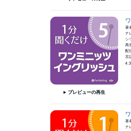
ワ
著
ナ
シ
再生
配信
言
4.3
プレビューの再生
ワ
著
ナ