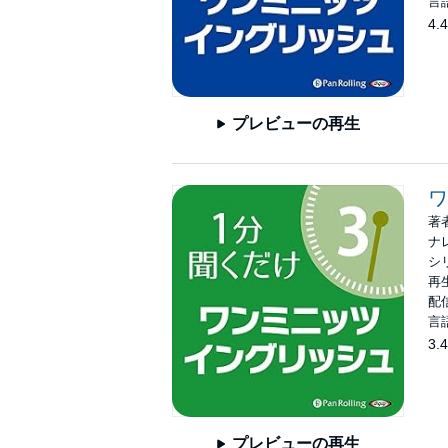
言
4.4
プレビューの再生
ワ
著
ナ
シ
再生
配信
言
3.4
プレビューの再生