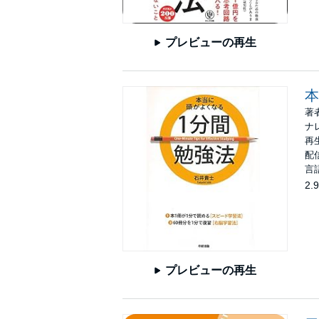
プレビューの再生
本
著
ナ
再生
配信
言
2.9
プレビューの再生