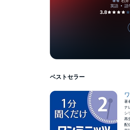
ベストセラー
ワ
著
ナ
シ
再生
配信