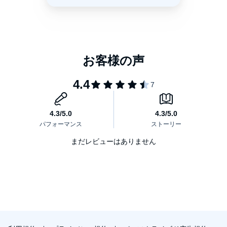
夕飯を作ってほしいの。
B: OK, but why are you so busy?
オーケー、でもどうしてそんなに忙しいの?
A: I need to go baby-sit my friend's newborn baby.
友達の生まれたばかりの赤ちゃんのベビーシッターをしなきゃい
けないの。
B: I understand. I'll make some Mac and cheese.
分かった。マカロニチーズでも作るよ。
■Trouble（トラブル）編の例文
A: I lost my favorite earrings!
まだレビューはありません
一番お気に入りのイヤリングをなくしちゃった!
B: When was the last time you saw it?
最後に見たのはいつ?
A: I thought I put them on the table.
テーブルに置いたと思ったんだけど。
B: Did you check your pockets?