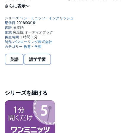
に英会話が学べるコンテンツです。
3つの特徴
1：1分間「聞くだけ」
すべての英会話（やり取り）が1分以内（30～40秒）で収録され
ているため、毎日の通勤時間など隙間時間を使って効率的・継続
的に学習が可能。
ゆっくりはっきりと発音した「スロークリアモード」も同時収
録、英会話初心者でも継続的・反復的に学習することにより聴い
ているだけで英語が身に付きます。
英語
語学学習
2：「生きた」英会話集
全英会話を20歳のバイリンガル女性が作成したほか、インターネ
ットやSNSを題材にした会話を盛り込むなど、まさに今この瞬間
も使われている表現を採用した実用性重視の英会話集。
シリーズを続ける
3：累計100万部突破の年間ベストセラー作家が徹底監修
『1分間英単語1600』『本当に頭がよくなる1分間英語勉強法』な
ど、累計100万部突破のベストセラー「1分間シリーズ」著者、石
井貴士氏がすべて発案・監修しています。
初めての英会話教材や十数年ぶりの英語学習にはもちろん、
TOEICほか各種英語技能検定試験、高校・大学受験のリスニング