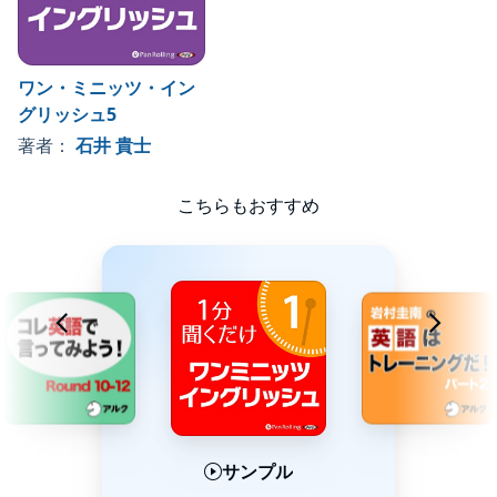
対策にも効果を発揮します。
●内容紹介
ワン・ミニッツ・イン
4時限目では
グリッシュ5
Request（依頼）編
著者：
石井 貴士
Trouble（トラブル）編
Being Sick（困ったとき）編
Hard to Say（上手く言えない）編
こちらもおすすめ
Giving Directions（道案内）編
という5つのシチュエーションで使用される英会話を学ぶことがで
きます。
■Request（依頼）編の例文
A: Ben, can you do this for me?
ベン、これ私の代わりにやってくれる?
B: Yes, what is it?
いいよ、何?
サンプル
サンプル
サンプル
A: I need you to make dinner.