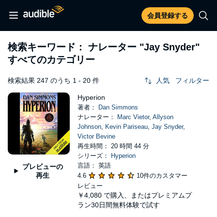
会員登録する
検索キーワード： ナレーター
"Jay Snyder"
すべてのカテゴリー
検索結果 247 のうち 1 - 20 件
人気
フィルター
Hyperion
著者：
Dan Simmons
ナレーター：
Marc Vietor
,
Allyson
Johnson
,
Kevin Pariseau
,
Jay Snyder
,
Victor Bevine
再生時間： 20 時間 44 分
シリーズ：
Hyperion
言語： 英語
プレビューの
再生
4.6
10件のカスタマー
レビュー
￥4,080
で購入、またはプレミアムプ
ラン30日間無料体験で試す