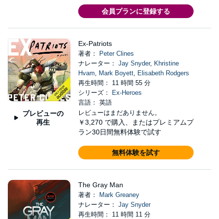
会員プランに登録する
Ex-Patriots
著者：
Peter Clines
ナレーター：
Jay Snyder
,
Khristine
Hvam
,
Mark Boyett
,
Elisabeth Rodgers
再生時間： 11 時間 55 分
シリーズ：
Ex-Heroes
言語： 英語
レビューはまだありません。
プレビューの
再生
￥3,270
で購入、またはプレミアムプ
ラン30日間無料体験で試す
無料体験を試す
The Gray Man
著者：
Mark Greaney
ナレーター：
Jay Snyder
再生時間： 11 時間 11 分