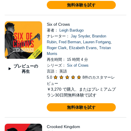
無料体験を試す
Six of Crows
著者：
Leigh Bardugo
ナレーター：
Jay Snyder
,
Brandon
Rubin
,
Fred Berman
,
Lauren Fortgang
,
Roger Clark
,
Elizabeth Evans
,
Tristan
Morris
再生時間： 15 時間 4 分
シリーズ：
Six of Crows
プレビューの
再生
言語： 英語
5.0
8件のカスタマーレ
ビュー
￥3,270
で購入、またはプレミアムプ
ラン30日間無料体験で試す
無料体験を試す
Crooked Kingdom