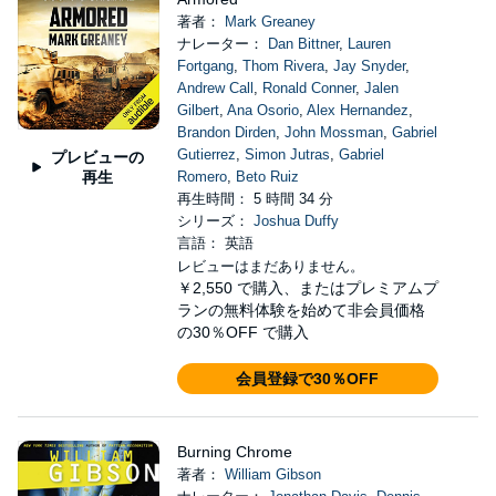
著者：
Mark Greaney
ナレーター：
Dan Bittner
,
Lauren
Fortgang
,
Thom Rivera
,
Jay Snyder
,
Andrew Call
,
Ronald Conner
,
Jalen
Gilbert
,
Ana Osorio
,
Alex Hernandez
,
Brandon Dirden
,
John Mossman
,
Gabriel
Gutierrez
,
Simon Jutras
,
Gabriel
プレビューの
再生
Romero
,
Beto Ruiz
再生時間： 5 時間 34 分
シリーズ：
Joshua Duffy
言語： 英語
レビューはまだありません。
￥2,550
で購入、またはプレミアムプ
ランの無料体験を始めて非会員価格
の30％OFF で購入
会員登録で30％OFF
Burning Chrome
著者：
William Gibson