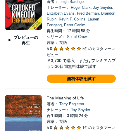
著者：
Leigh Bardugo
ナレーター：
Roger Clark
,
Jay Snyder
,
Elizabeth Evans
,
Fred Berman
,
Brandon
Rubin
,
Kevin T. Collins
,
Lauren
Fortgang
,
Peter Ganim
再生時間： 17 時間 58 分
シリーズ：
Six of Crows
プレビューの
再生
言語： 英語
5.0
5件のカスタマーレ
ビュー
￥3,700
で購入、またはプレミアムプ
ラン30日間無料体験で試す
無料体験を試す
The Meaning of Life
著者：
Terry Eagleton
ナレーター：
Jay Snyder
再生時間： 3 時間 24 分
言語： 英語
5.0
1件のカスタマーレ