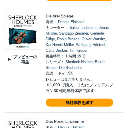
Die drei Spiegel
著者：
Dennis Ehrhardt
ナレーター：
Torben Liebrecht
,
Jonas
Minthe
,
Santiago Ziesmer
,
Gerlinde
Dillge
,
Robin Brosch
,
Oliver Warsitz
,
Kai-Henrik Möller
,
Wolfgang Häntsch
,
Carla Becker
,
Tim Kreuer
再生時間： 1 時間 19 分
プレビューの
再生
シリーズ：
Sherlock Holmes Baker
Street - Die Buchreihe
言語： ドイツ語
レビューはまだありません。
￥1,000
で購入、またはプレミアムプ
ラン30日間無料体験で試す
無料体験を試す
Das Porzellanzimmer
著者：
Dennis Ehrhardt