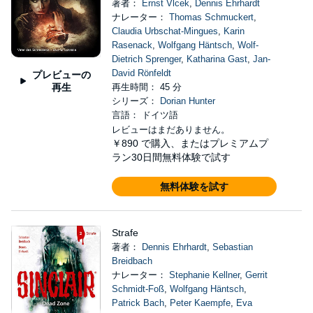
著者：
Ernst Vlcek
,
Dennis Ehrhardt
ナレーター：
Thomas Schmuckert
,
Claudia Urbschat-Mingues
,
Karin
Rasenack
,
Wolfgang Häntsch
,
Wolf-
Dietrich Sprenger
,
Katharina Gast
,
Jan-
David Rönfeldt
プレビューの
再生
再生時間： 45 分
シリーズ：
Dorian Hunter
言語： ドイツ語
レビューはまだありません。
￥890
で購入、またはプレミアムプ
ラン30日間無料体験で試す
無料体験を試す
Strafe
著者：
Dennis Ehrhardt
,
Sebastian
Breidbach
ナレーター：
Stephanie Kellner
,
Gerrit
Schmidt-Foß
,
Wolfgang Häntsch
,
Patrick Bach
,
Peter Kaempfe
,
Eva