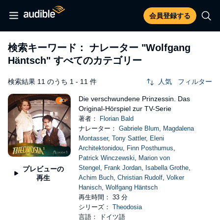
会員登録する
検索キーワード： ナレーター
"Wolfgang
Häntsch"
すべてのカテゴリー
検索結果 11 のうち 1 - 11 件
人気
フィルター
Die verschwundene Prinzessin. Das
Original-Hörspiel zur TV-Serie
著者：
Florian Bald
ナレーター：
Gabriele Blum
,
Magdalena
Montasser
,
Tony Sattler
,
Eleni
Architektonidou
,
Finn Posthumus
,
Patrick Winczewski
,
Marion von
Stengel
,
Frank Jordan
,
Isabella Grothe
,
プレビューの
再生
Achim Buch
,
Christian Rudolf
,
Volker
Hanisch
,
Wolfgang Häntsch
再生時間： 33 分
シリーズ：
Theodosia
言語： ドイツ語