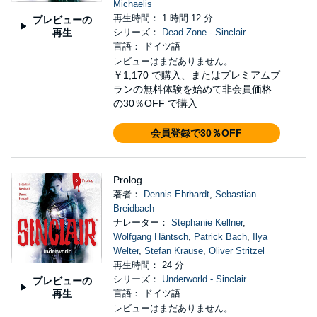
Michaelis
再生時間： 1 時間 12 分
プレビューの
再生
シリーズ：
Dead Zone - Sinclair
言語： ドイツ語
レビューはまだありません。
￥1,170
で購入、またはプレミアムプ
ランの無料体験を始めて非会員価格
の30％OFF で購入
会員登録で30％OFF
Prolog
著者：
Dennis Ehrhardt
,
Sebastian
Breidbach
ナレーター：
Stephanie Kellner
,
Wolfgang Häntsch
,
Patrick Bach
,
Ilya
Welter
,
Stefan Krause
,
Oliver Stritzel
再生時間： 24 分
シリーズ：
Underworld - Sinclair
プレビューの
再生
言語： ドイツ語
レビューはまだありません。