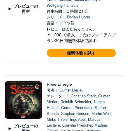
Wolfgang Häntsch
プレビューの
再生
再生時間： 1 時間 23 分
シリーズ：
Dorian Hunter
言語： ドイツ語
レビューはまだありません。
￥1,000
で購入、またはプレミアムプ
ラン30日間無料体験で試す
無料体験を試す
Freie Energie
著者：
Günter Merlau
ナレーター：
Christian Stark
,
Günter
Merlau
,
Reinhilt Schneider
,
Jürgen
Holdorf
,
Gordon Piedesack
,
Stefan
Brentle
,
Stephan Benson
,
Martin Wolf
,
Mirko Thiele
,
Ingo Abel
,
Marcus
Leclaire
,
Cornelia Prescher
,
Mathias
プレビューの