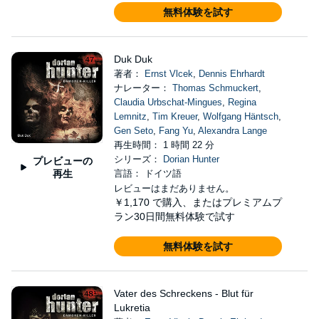
無料体験を試す
Duk Duk
著者：
Ernst Vlcek
,
Dennis Ehrhardt
ナレーター：
Thomas Schmuckert
,
Claudia Urbschat-Mingues
,
Regina
Lemnitz
,
Tim Kreuer
,
Wolfgang Häntsch
,
Gen Seto
,
Fang Yu
,
Alexandra Lange
再生時間： 1 時間 22 分
シリーズ：
Dorian Hunter
プレビューの
再生
言語： ドイツ語
レビューはまだありません。
￥1,170
で購入、またはプレミアムプ
ラン30日間無料体験で試す
無料体験を試す
Vater des Schreckens - Blut für
Lukretia