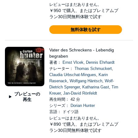
レビューはまだありません。
￥950
で購入、またはプレミアムプ
ラン30日間無料体験で試す
無料体験を試す
Vater des Schreckens - Lebendig
begraben
著者：
Ernst Vlcek
,
Dennis Ehrhardt
ナレーター：
Thomas Schmuckert
,
Claudia Urbschat-Mingues
,
Karin
Rasenack
,
Wolfgang Häntsch
,
Wolf-
Dietrich Sprenger
,
Katharina Gast
,
Tim
Kreuer
,
Jan-David Rönfeldt
プレビューの
再生
再生時間： 42 分
シリーズ：
Dorian Hunter
言語： ドイツ語
レビューはまだありません。
￥890
で購入、またはプレミアムプ
ラン30日間無料体験で試す