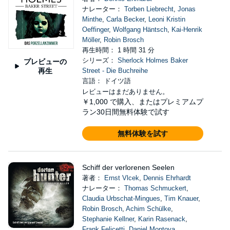
ナレーター：
Torben Liebrecht
,
Jonas
Minthe
,
Carla Becker
,
Leoni Kristin
Oeffinger
,
Wolfgang Häntsch
,
Kai-Henrik
Möller
,
Robin Brosch
再生時間： 1 時間 31 分
シリーズ：
Sherlock Holmes Baker
プレビューの
再生
Street - Die Buchreihe
言語： ドイツ語
レビューはまだありません。
￥1,000
で購入、またはプレミアムプ
ラン30日間無料体験で試す
無料体験を試す
Schiff der verlorenen Seelen
著者：
Ernst Vlcek
,
Dennis Ehrhardt
ナレーター：
Thomas Schmuckert
,
Claudia Urbschat-Mingues
,
Tim Knauer
,
Robin Brosch
,
Achim Schülke
,
Stephanie Kellner
,
Karin Rasenack
,
Frank Felicetti
,
Daniel Montoya
,